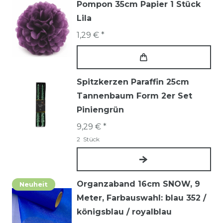
Pompon 35cm Papier 1 Stück
Lila
1,29 € *
Spitzkerzen Paraffin 25cm
Tannenbaum Form 2er Set
Piniengrün
9,29 € *
2
Stück
Organzaband 16cm SNOW, 9
Neuheit
Meter
, Farbauswahl: blau 352 /
königsblau / royalblau