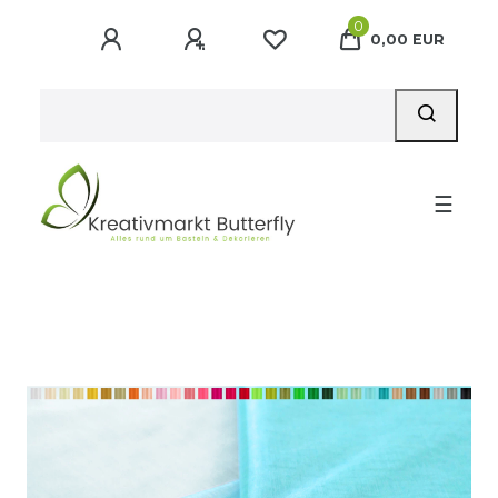
0
0,00 EUR
☰