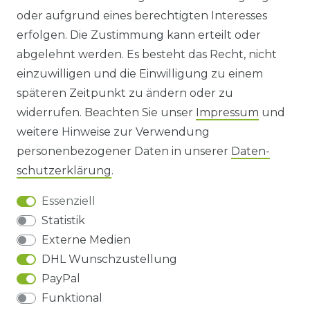
oder aufgrund eines berechtigten Interesses
WIDERRUFS­FORMULAR
erfolgen. Die Zustimmung kann erteilt oder
abgelehnt werden. Es besteht das Recht, nicht
HINWEISE ZUR BATTERIEENTSORGUNG
einzuwilligen und die Einwilligung zu einem
späteren Zeitpunkt zu ändern oder zu
IMPRESSUM
widerrufen. Beachten Sie unser
Impressum
und
AGB UND KUNDENINFORMATIONEN
weitere Hinweise zur Verwendung
personenbezogener Daten in unserer
Daten­
DATENSCHUTZERKLÄRUNG
schutz­erklärung
.
Essenziell
BARRIEREFREIHEIT
Statistik
Externe Medien
DHL Wunschzustellung
Impressum
Daten­schutz­erklärung
AGB
PayPal
Funktional