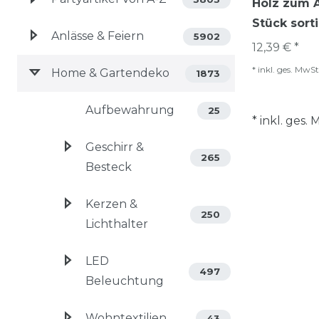
Holz zum 
Stück sorti
Anlässe & Feiern
5902
12,39 € *
*
inkl. ges. MwSt
Home & Gartendeko
1873
Aufbewahrung
25
* inkl. ges.
Geschirr &
265
Besteck
Kerzen &
250
Lichthalter
LED
497
Beleuchtung
Wohntextilien
43