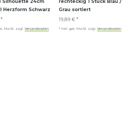
l Silhouette 24cm
rechteckig 1 Stück Blau /
ll Herzform Schwarz
Grau sortiert
 *
19,89 € *
es. MwSt.
zzgl.
Versandkosten
*
inkl. ges. MwSt.
zzgl.
Versandkosten