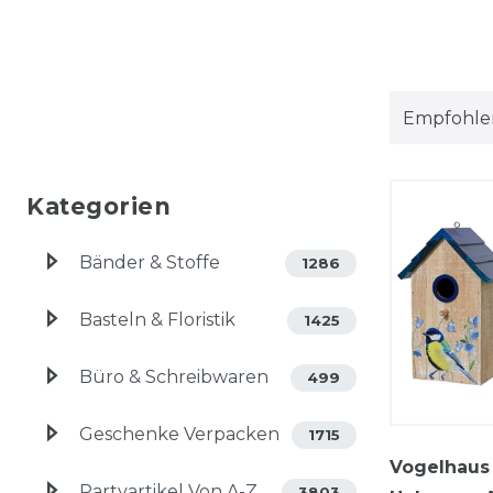
Kategorien
Bänder & Stoffe
1286
Basteln & Floristik
1425
Büro & Schreibwaren
499
Geschenke Verpacken
1715
Vogelhaus
Partyartikel Von A-Z
3803