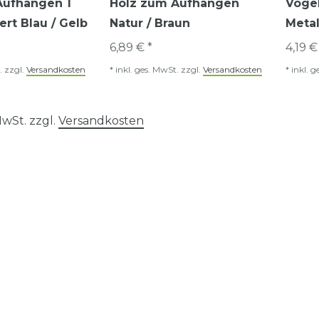
Aufhängen 1
Holz zum Aufhängen
Voge
ert Blau / Gelb
Natur / Braun
Meta
6,89 € *
4,19 €
.
zzgl.
Versandkosten
*
inkl. ges. MwSt.
zzgl.
Versandkosten
*
inkl. g
 MwSt. zzgl.
Versandkosten