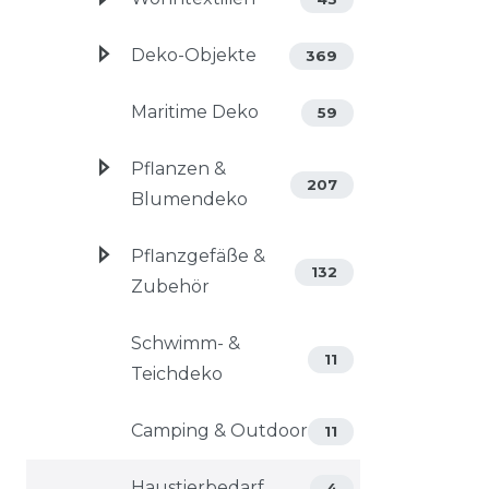
Deko-Objekte
369
Maritime Deko
59
Pflanzen &
207
Blumendeko
Pflanzgefäße &
132
Zubehör
Schwimm- &
11
Teichdeko
Camping & Outdoor
11
Haustierbedarf
4