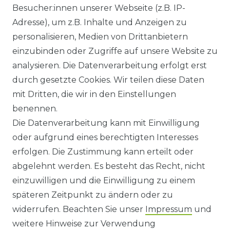
Besucher:innen unserer Webseite (z.B. IP-
GEWERBETREIBENDE?
Adresse), um z.B. Inhalte und Anzeigen zu
HILFE
personalisieren, Medien von Drittanbietern
einzubinden oder Zugriffe auf unsere Website zu
KONTAKT
analysieren. Die Datenverarbeitung erfolgt erst
durch gesetzte Cookies. Wir teilen diese Daten
ANFAHRT
mit Dritten, die wir in den Einstellungen
benennen.
WIDERRUFSRECHT
Die Datenverarbeitung kann mit Einwilligung
oder aufgrund eines berechtigten Interesses
WIDERRUFS­FORMULAR
erfolgen. Die Zustimmung kann erteilt oder
abgelehnt werden. Es besteht das Recht, nicht
HINWEISE ZUR BATTERIEENTSORGUNG
einzuwilligen und die Einwilligung zu einem
späteren Zeitpunkt zu ändern oder zu
IMPRESSUM
widerrufen. Beachten Sie unser
Impressum
und
AGB UND KUNDENINFORMATIONEN
weitere Hinweise zur Verwendung