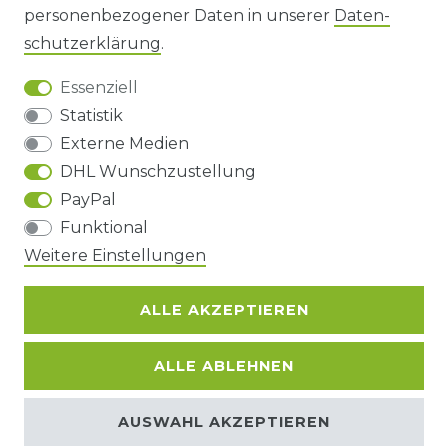
personenbezogener Daten in unserer
Daten­
DATENSCHUTZERKLÄRUNG
schutz­erklärung
.
Essenziell
BARRIEREFREIHEIT
Statistik
Externe Medien
DHL Wunschzustellung
Impressum
Daten­schutz­erklärung
AGB
PayPal
Funktional
Barrierefreiheitserklärung
Widerrufs­recht
Weitere Einstellungen
ALLE AKZEPTIEREN
Kontakt
VERTRAG WIDERRUFEN
ALLE ABLEHNEN
© Copyright 2026 | Alle Rechte
AUSWAHL AKZEPTIEREN
vorbehalten.