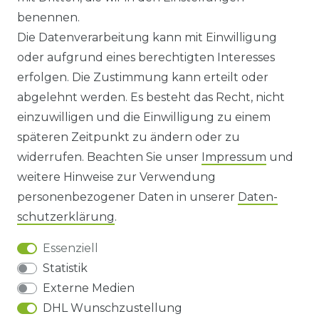
benennen.
WIDERRUFSRECHT
Die Datenverarbeitung kann mit Einwilligung
oder aufgrund eines berechtigten Interesses
WIDERRUFS­FORMULAR
erfolgen. Die Zustimmung kann erteilt oder
abgelehnt werden. Es besteht das Recht, nicht
HINWEISE ZUR BATTERIEENTSORGUNG
einzuwilligen und die Einwilligung zu einem
späteren Zeitpunkt zu ändern oder zu
IMPRESSUM
widerrufen. Beachten Sie unser
Impressum
und
AGB UND KUNDENINFORMATIONEN
weitere Hinweise zur Verwendung
personenbezogener Daten in unserer
Daten­
DATENSCHUTZERKLÄRUNG
schutz­erklärung
.
Essenziell
BARRIEREFREIHEIT
Statistik
Externe Medien
DHL Wunschzustellung
Impressum
Daten­schutz­erklärung
AGB