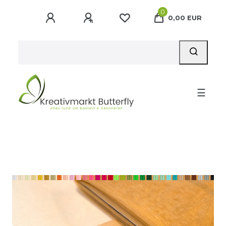
0
0,00 EUR
☰