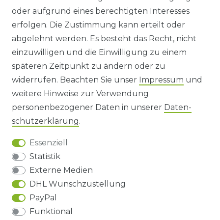
oder aufgrund eines berechtigten Interesses
WIDERRUFS­FORMULAR
erfolgen. Die Zustimmung kann erteilt oder
abgelehnt werden. Es besteht das Recht, nicht
HINWEISE ZUR BATTERIEENTSORGUNG
einzuwilligen und die Einwilligung zu einem
späteren Zeitpunkt zu ändern oder zu
IMPRESSUM
widerrufen. Beachten Sie unser
Impressum
und
AGB UND KUNDENINFORMATIONEN
weitere Hinweise zur Verwendung
personenbezogener Daten in unserer
Daten­
DATENSCHUTZERKLÄRUNG
schutz­erklärung
.
Essenziell
BARRIEREFREIHEIT
Statistik
Externe Medien
DHL Wunschzustellung
Impressum
Daten­schutz­erklärung
AGB
PayPal
Funktional