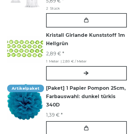
5,89 € *
2
Stück
Kristall Girlande Kunststoff 1m
Hellgrün
2,89 € *
1
Meter
| 2,89 € / Meter
[Paket] 1 Papier Pompon 25cm
,
Artikelpaket
Farbauswahl: dunkel türkis
340D
1,39 € *