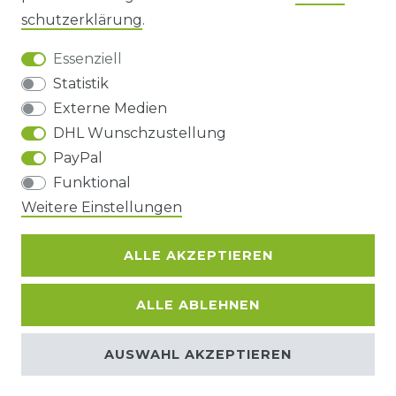
DATENSCHUTZERKLÄRUNG
schutz­erklärung
.
Essenziell
BARRIEREFREIHEIT
Statistik
Externe Medien
DHL Wunschzustellung
Impressum
Daten­schutz­erklärung
AGB
PayPal
Funktional
Barrierefreiheitserklärung
Widerrufs­recht
Weitere Einstellungen
ALLE AKZEPTIEREN
Kontakt
VERTRAG WIDERRUFEN
ALLE ABLEHNEN
© Copyright 2026 | Alle Rechte
AUSWAHL AKZEPTIEREN
vorbehalten.