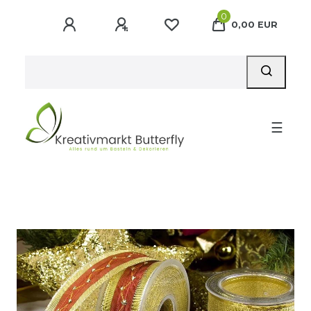
0
0,00 EUR
☰