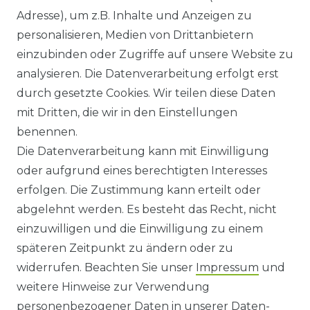
Adresse), um z.B. Inhalte und Anzeigen zu
HILFE
personalisieren, Medien von Drittanbietern
einzubinden oder Zugriffe auf unsere Website zu
KONTAKT
analysieren. Die Datenverarbeitung erfolgt erst
durch gesetzte Cookies. Wir teilen diese Daten
ANFAHRT
mit Dritten, die wir in den Einstellungen
benennen.
WIDERRUFSRECHT
Die Datenverarbeitung kann mit Einwilligung
oder aufgrund eines berechtigten Interesses
WIDERRUFS­FORMULAR
erfolgen. Die Zustimmung kann erteilt oder
abgelehnt werden. Es besteht das Recht, nicht
HINWEISE ZUR BATTERIEENTSORGUNG
einzuwilligen und die Einwilligung zu einem
späteren Zeitpunkt zu ändern oder zu
IMPRESSUM
widerrufen. Beachten Sie unser
Impressum
und
AGB UND KUNDENINFORMATIONEN
weitere Hinweise zur Verwendung
personenbezogener Daten in unserer
Daten­