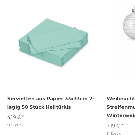
Servietten aus Papier 33x33cm 2-
Weihnacht
lagig 50 Stück Helltürkis
Streifenmu
Winterwei
4,19 € *
50
Stück
7,19 € *
3
Stück