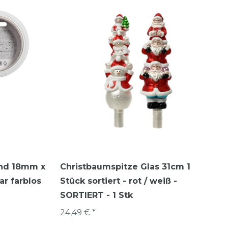
and 18mm x
Christbaumspitze Glas 31cm 1
ar farblos
Stück sortiert - rot / weiß -
SORTIERT - 1 Stk
24,49 € *