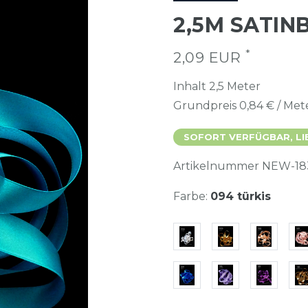
2,5M SATI
*
2,09 EUR
Inhalt
2,5
Meter
Grundpreis
0,84 € / Met
SOFORT VERFÜGBAR, LI
Artikelnummer
NEW-18
Farbe:
094 türkis