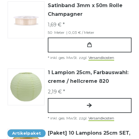
Satinband 3mm x 50m Rolle
Champagner
1,69 € *
50
Meter
| 0,03 € / Meter
*
inkl. ges. MwSt.
zzgl.
Versandkosten
1 Lampion 25cm
, Farbauswahl:
creme / hellcreme 820
2,19 € *
*
inkl. ges. MwSt.
zzgl.
Versandkosten
[Paket] 10 Lampions 25cm SET
,
Artikelpaket