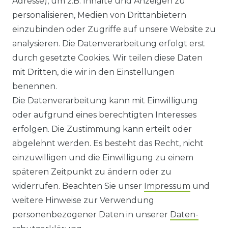
Adresse), um z.B. Inhalte und Anzeigen zu
HILFE
personalisieren, Medien von Drittanbietern
einzubinden oder Zugriffe auf unsere Website zu
KONTAKT
analysieren. Die Datenverarbeitung erfolgt erst
durch gesetzte Cookies. Wir teilen diese Daten
ANFAHRT
mit Dritten, die wir in den Einstellungen
benennen.
WIDERRUFSRECHT
Die Datenverarbeitung kann mit Einwilligung
oder aufgrund eines berechtigten Interesses
WIDERRUFS­FORMULAR
erfolgen. Die Zustimmung kann erteilt oder
abgelehnt werden. Es besteht das Recht, nicht
HINWEISE ZUR BATTERIEENTSORGUNG
einzuwilligen und die Einwilligung zu einem
späteren Zeitpunkt zu ändern oder zu
IMPRESSUM
widerrufen. Beachten Sie unser
Impressum
und
AGB UND KUNDENINFORMATIONEN
weitere Hinweise zur Verwendung
personenbezogener Daten in unserer
Daten­
DATENSCHUTZERKLÄRUNG