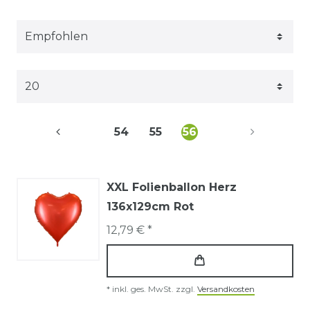
54
55
56
XXL Folienballon Herz
136x129cm Rot
12,79 € *
*
inkl. ges. MwSt.
zzgl.
Versandkosten