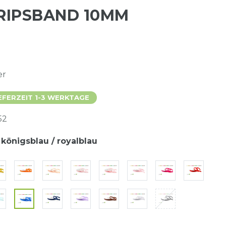
 RIPSBAND 10MM
er
EFERZEIT 1-3 WERKTAGE
52
 königsblau / royalblau