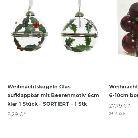
Weihnachtskugeln Glas
Weihnacht
aufklappbar mit Beerenmotiv 6cm
6-10cm bor
klar 1 Stück - SORTIERT - 1 Stk
27,79 € *
26
Stück
8,29 € *