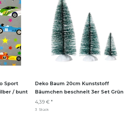
o Sport
Deko Baum 20cm Kunststoff
lber / bunt
Bäumchen beschneit 3er Set Grün
4,39 € *
3
Stück