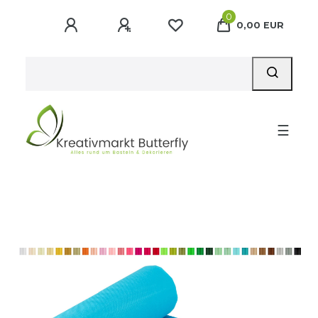
0
0,00 EUR
☰