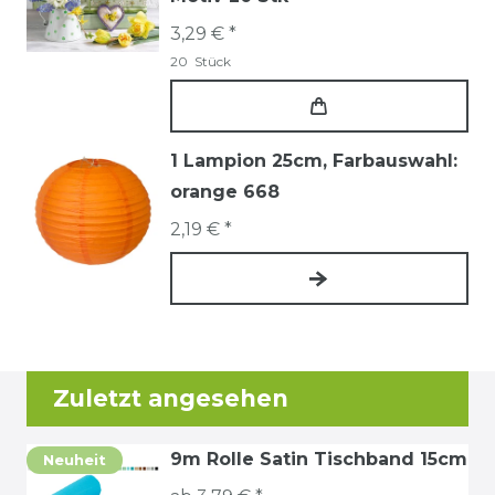
3,29 € *
20
Stück
1 Lampion 25cm
, Farbauswahl:
orange 668
2,19 € *
Zuletzt angesehen
9m Rolle Satin Tischband 15cm
Neuheit