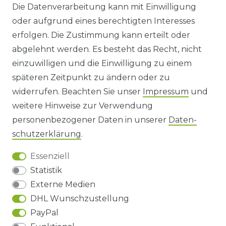
Die Datenverarbeitung kann mit Einwilligung
oder aufgrund eines berechtigten Interesses
WIDERRUFS­FORMULAR
erfolgen. Die Zustimmung kann erteilt oder
abgelehnt werden. Es besteht das Recht, nicht
HINWEISE ZUR BATTERIEENTSORGUNG
einzuwilligen und die Einwilligung zu einem
späteren Zeitpunkt zu ändern oder zu
IMPRESSUM
widerrufen. Beachten Sie unser
Impressum
und
AGB UND KUNDENINFORMATIONEN
weitere Hinweise zur Verwendung
personenbezogener Daten in unserer
Daten­
DATENSCHUTZERKLÄRUNG
schutz­erklärung
.
Essenziell
BARRIEREFREIHEIT
Statistik
Externe Medien
DHL Wunschzustellung
Impressum
Daten­schutz­erklärung
AGB
PayPal