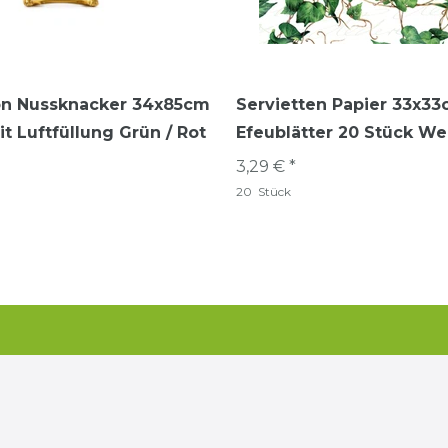
lon Nussknacker 34x85cm
Servietten Papier 33x33
t Luftfüllung Grün / Rot
Efeublätter 20 Stück We
3,29 € *
20
Stück