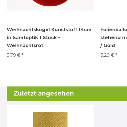
Weihnachtskugel Kunststoff 14cm
Folienbal
in Samtoptik 1 Stück -
stehend mi
Weihnachtsrot
/ Gold
5,79 € *
3,29 € *
Zuletzt angesehen