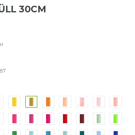
ÜLL 30CM
er
87