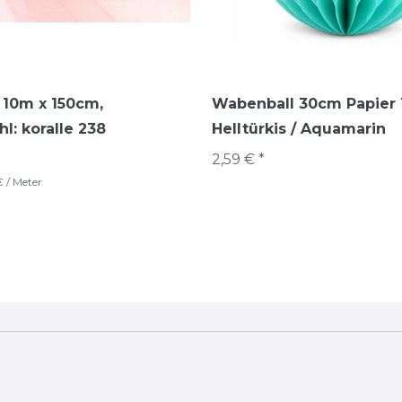
 10m x 150cm
,
Wabenball 30cm Papier 
l: koralle 238
Helltürkis / Aquamarin
2,59 € *
€ / Meter