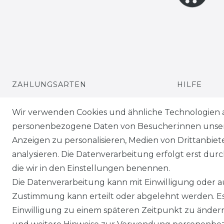
ZAHLUNGSARTEN
HILFE
VERSANDARTEN & -KOSTEN
KONTAKT
Wir verwenden Cookies und ähnliche Technologien 
personenbezogene Daten von Besucher:innen unserer
GEWERBETREIBENDE?
ANFAHRT
Anzeigen zu personalisieren, Medien von Drittanbie
analysieren. Die Datenverarbeitung erfolgt erst durch
die wir in den Einstellungen benennen.
Die Datenverarbeitung kann mit Einwilligung oder au
Zustimmung kann erteilt oder abgelehnt werden. Es 
Einwilligung zu einem späteren Zeitpunkt zu änder
Impressum
Daten­schutz­erklärung