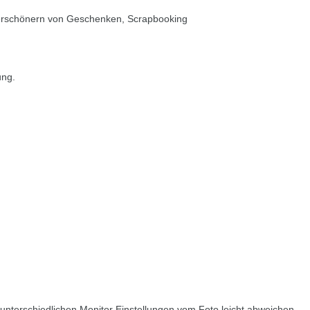
erschönern von Geschenken, Scrapbooking
ung.
nterschiedlichen Monitor Einstellungen vom Foto leicht abweichen.