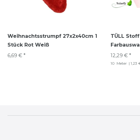
Weihnachtsstrumpf 27x2x40cm 1
TÜLL Stoff
Stück Rot Weiß
Farbauswah
6,69 € *
12,29 € *
10
Meter
| 1,23 