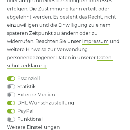
oder aufgrund eines berechtigten Interesses
WIDERRUFS­FORMULAR
erfolgen. Die Zustimmung kann erteilt oder
abgelehnt werden. Es besteht das Recht, nicht
HINWEISE ZUR BATTERIEENTSORGUNG
einzuwilligen und die Einwilligung zu einem
späteren Zeitpunkt zu ändern oder zu
IMPRESSUM
widerrufen. Beachten Sie unser
Impressum
und
AGB UND KUNDENINFORMATIONEN
weitere Hinweise zur Verwendung
personenbezogener Daten in unserer
Daten­
DATENSCHUTZERKLÄRUNG
schutz­erklärung
.
Essenziell
BARRIEREFREIHEIT
Statistik
Externe Medien
DHL Wunschzustellung
Impressum
Daten­schutz­erklärung
AGB
PayPal
Funktional
Barrierefreiheitserklärung
Widerrufs­recht
Weitere Einstellungen