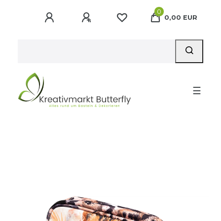
0
0,00 EUR
☰