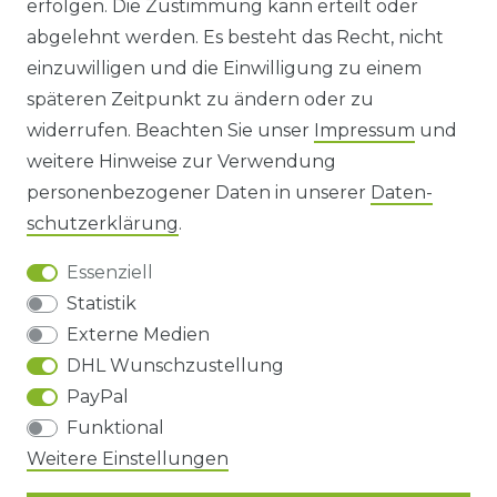
erfolgen. Die Zustimmung kann erteilt oder
abgelehnt werden. Es besteht das Recht, nicht
HINWEISE ZUR BATTERIEENTSORGUNG
einzuwilligen und die Einwilligung zu einem
späteren Zeitpunkt zu ändern oder zu
IMPRESSUM
widerrufen. Beachten Sie unser
Impressum
und
AGB UND KUNDENINFORMATIONEN
weitere Hinweise zur Verwendung
personenbezogener Daten in unserer
Daten­
DATENSCHUTZERKLÄRUNG
schutz­erklärung
.
Essenziell
BARRIEREFREIHEIT
Statistik
Externe Medien
DHL Wunschzustellung
Impressum
Daten­schutz­erklärung
AGB
PayPal
Funktional
Barrierefreiheitserklärung
Widerrufs­recht
Weitere Einstellungen