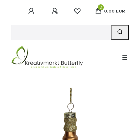
0
0,00 EUR
☰