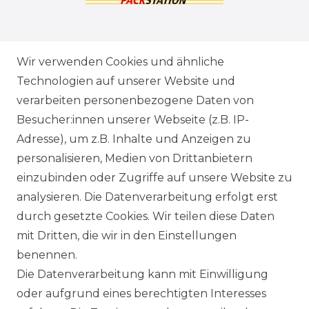
ZAHLUNGSARTEN
Wir verwenden Cookies und ähnliche
Technologien auf unserer Website und
VERSANDARTEN & -KOSTEN
verarbeiten personenbezogene Daten von
Besucher:innen unserer Webseite (z.B. IP-
GEWERBETREIBENDE?
Adresse), um z.B. Inhalte und Anzeigen zu
HILFE
personalisieren, Medien von Drittanbietern
einzubinden oder Zugriffe auf unsere Website zu
KONTAKT
analysieren. Die Datenverarbeitung erfolgt erst
durch gesetzte Cookies. Wir teilen diese Daten
ANFAHRT
mit Dritten, die wir in den Einstellungen
benennen.
WIDERRUFSRECHT
Die Datenverarbeitung kann mit Einwilligung
oder aufgrund eines berechtigten Interesses
WIDERRUFS­FORMULAR