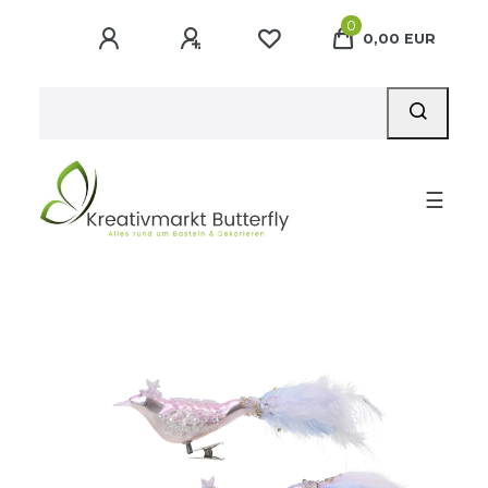
0
0,00 EUR
☰