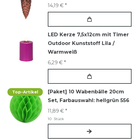
14,19 € *
LED Kerze 7,5x12cm mit Timer
Outdoor Kunststoff Lila /
Warmweiß
6,29 € *
[Paket] 10 Wabenbälle 20cm
Top-Artikel
Set
, Farbauswahl: hellgrün 556
11,89 € *
10
Stück