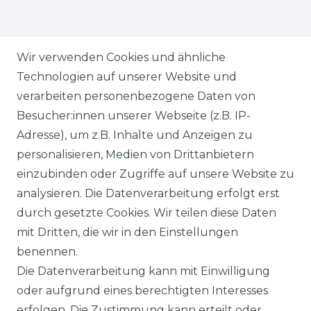
ZAHLUNGSARTEN
Wir verwenden Cookies und ähnliche
Technologien auf unserer Website und
VERSANDARTEN & -KOSTEN
verarbeiten personenbezogene Daten von
Besucher:innen unserer Webseite (z.B. IP-
GEWERBETREIBENDE?
Adresse), um z.B. Inhalte und Anzeigen zu
HILFE
personalisieren, Medien von Drittanbietern
einzubinden oder Zugriffe auf unsere Website zu
KONTAKT
analysieren. Die Datenverarbeitung erfolgt erst
durch gesetzte Cookies. Wir teilen diese Daten
ANFAHRT
mit Dritten, die wir in den Einstellungen
benennen.
WIDERRUFSRECHT
Die Datenverarbeitung kann mit Einwilligung
oder aufgrund eines berechtigten Interesses
WIDERRUFS­FORMULAR
erfolgen. Die Zustimmung kann erteilt oder