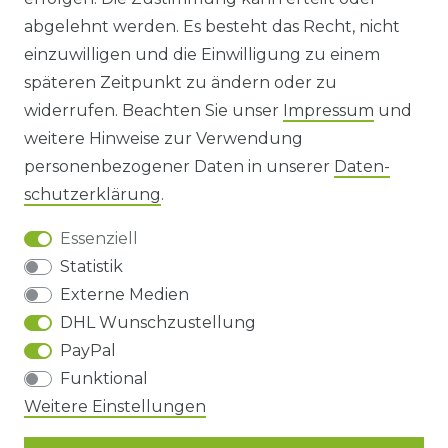
abgelehnt werden. Es besteht das Recht, nicht
HINWEISE ZUR BATTERIEENTSORGUNG
einzuwilligen und die Einwilligung zu einem
späteren Zeitpunkt zu ändern oder zu
IMPRESSUM
widerrufen. Beachten Sie unser
Impressum
und
AGB UND KUNDENINFORMATIONEN
weitere Hinweise zur Verwendung
personenbezogener Daten in unserer
Daten­
DATENSCHUTZERKLÄRUNG
schutz­erklärung
.
Essenziell
BARRIEREFREIHEIT
Statistik
Externe Medien
DHL Wunschzustellung
Impressum
Daten­schutz­erklärung
AGB
PayPal
Funktional
Weitere Einstellungen
Barrierefreiheitserklärung
Widerrufs­recht