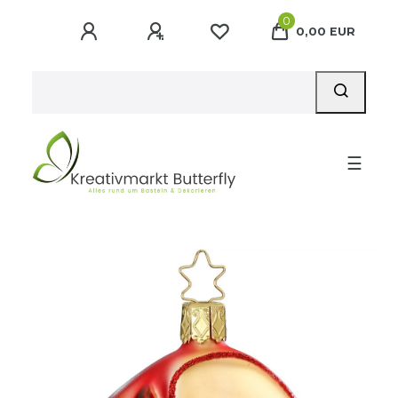
0
0,00 EUR
☰