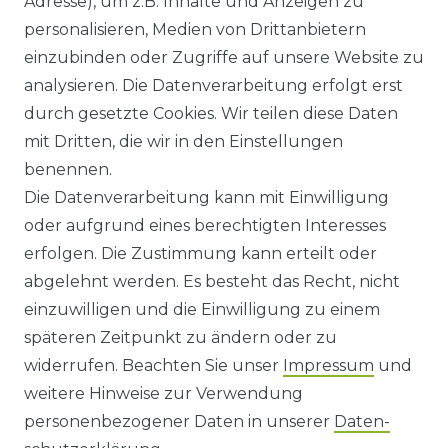
Adresse), um z.B. Inhalte und Anzeigen zu
HILFE
personalisieren, Medien von Drittanbietern
einzubinden oder Zugriffe auf unsere Website zu
KONTAKT
analysieren. Die Datenverarbeitung erfolgt erst
durch gesetzte Cookies. Wir teilen diese Daten
ANFAHRT
mit Dritten, die wir in den Einstellungen
benennen.
WIDERRUFSRECHT
Die Datenverarbeitung kann mit Einwilligung
oder aufgrund eines berechtigten Interesses
WIDERRUFS­FORMULAR
erfolgen. Die Zustimmung kann erteilt oder
abgelehnt werden. Es besteht das Recht, nicht
HINWEISE ZUR BATTERIEENTSORGUNG
einzuwilligen und die Einwilligung zu einem
späteren Zeitpunkt zu ändern oder zu
IMPRESSUM
widerrufen. Beachten Sie unser
Impressum
und
AGB UND KUNDENINFORMATIONEN
weitere Hinweise zur Verwendung
personenbezogener Daten in unserer
Daten­
DATENSCHUTZERKLÄRUNG