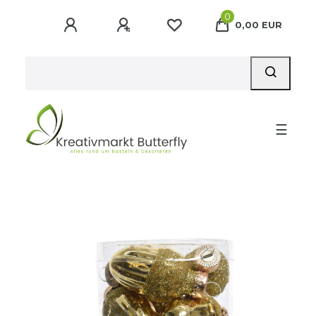
0
0,00 EUR
☰