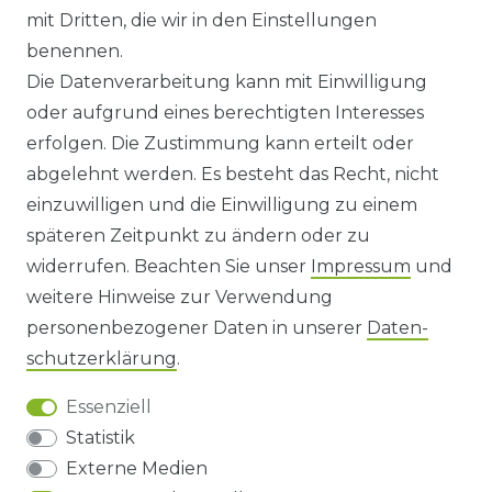
ANFAHRT
mit Dritten, die wir in den Einstellungen
benennen.
WIDERRUFSRECHT
Die Datenverarbeitung kann mit Einwilligung
oder aufgrund eines berechtigten Interesses
WIDERRUFS­FORMULAR
erfolgen. Die Zustimmung kann erteilt oder
abgelehnt werden. Es besteht das Recht, nicht
HINWEISE ZUR BATTERIEENTSORGUNG
einzuwilligen und die Einwilligung zu einem
späteren Zeitpunkt zu ändern oder zu
IMPRESSUM
widerrufen. Beachten Sie unser
Impressum
und
AGB UND KUNDENINFORMATIONEN
weitere Hinweise zur Verwendung
personenbezogener Daten in unserer
Daten­
DATENSCHUTZERKLÄRUNG
schutz­erklärung
.
Essenziell
BARRIEREFREIHEIT
Statistik
Externe Medien