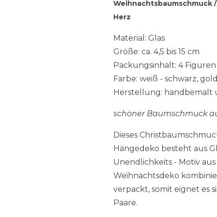
Weihnachtsbaumschmuck / 
Herz
Material: Glas
Größe: ca. 4,5 bis 15 cm
Packungsinhalt: 4 Figure
Farbe: weiß - schwarz, gol
Herstellung: handbemalt
schöner Baumschmuck aus
Dieses Christbaumschmuck 
Hängedeko besteht aus Gla
Unendlichkeits - Motiv au
Weihnachtsdeko kombinier
verpackt, somit eignet es 
Paare.