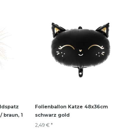
ldspatz
Folienballon Katze 48x36cm
/ braun, 1
schwarz gold
2,49 € *