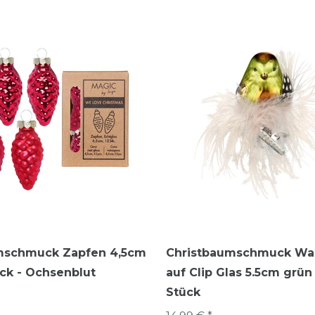
mschmuck Zapfen 4,5cm
Christbaumschmuck Wa
ück - Ochsenblut
auf Clip Glas 5.5cm grün 
Stück