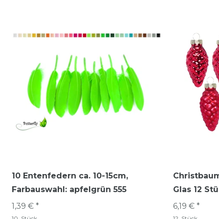
10 Entenfedern ca. 10-15cm
,
Christbau
Farbauswahl: apfelgrün 555
Glas 12 St
1,39 € *
6,19 € *
10
Stück
12
Stück