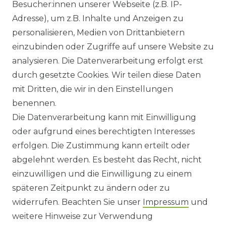
Besucher:innen unserer Webseite (z.B. IP-
GEWERBETREIBENDE?
Adresse), um z.B. Inhalte und Anzeigen zu
HILFE
personalisieren, Medien von Drittanbietern
einzubinden oder Zugriffe auf unsere Website zu
KONTAKT
analysieren. Die Datenverarbeitung erfolgt erst
durch gesetzte Cookies. Wir teilen diese Daten
ANFAHRT
mit Dritten, die wir in den Einstellungen
benennen.
WIDERRUFSRECHT
Die Datenverarbeitung kann mit Einwilligung
oder aufgrund eines berechtigten Interesses
WIDERRUFS­FORMULAR
erfolgen. Die Zustimmung kann erteilt oder
abgelehnt werden. Es besteht das Recht, nicht
HINWEISE ZUR BATTERIEENTSORGUNG
einzuwilligen und die Einwilligung zu einem
späteren Zeitpunkt zu ändern oder zu
IMPRESSUM
widerrufen. Beachten Sie unser
Impressum
und
AGB UND KUNDENINFORMATIONEN
weitere Hinweise zur Verwendung