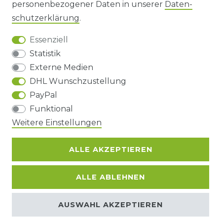
personenbezogener Daten in unserer
Daten­
DATENSCHUTZERKLÄRUNG
schutz­erklärung
.
Essenziell
BARRIEREFREIHEIT
Statistik
Externe Medien
DHL Wunschzustellung
Impressum
Daten­schutz­erklärung
AGB
PayPal
Funktional
Weitere Einstellungen
Barrierefreiheitserklärung
Widerrufs­recht
ALLE AKZEPTIEREN
Kontakt
VERTRAG WIDERRUFEN
ALLE ABLEHNEN
© Copyright 2026 | Alle Rechte
AUSWAHL AKZEPTIEREN
vorbehalten.