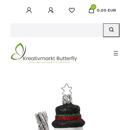
0
0,00 EUR
☰