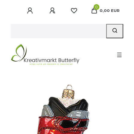
0
0,00 EUR
☰