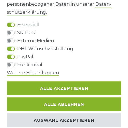
personenbezogener Daten in unserer
Daten­
DATENSCHUTZERKLÄRUNG
schutz­erklärung
.
Essenziell
BARRIEREFREIHEIT
Statistik
Externe Medien
DHL Wunschzustellung
Impressum
Daten­schutz­erklärung
AGB
PayPal
Funktional
Barrierefreiheitserklärung
Widerrufs­recht
Weitere Einstellungen
ALLE AKZEPTIEREN
Kontakt
VERTRAG WIDERRUFEN
ALLE ABLEHNEN
© Copyright 2026 | Alle Rechte
AUSWAHL AKZEPTIEREN
vorbehalten.