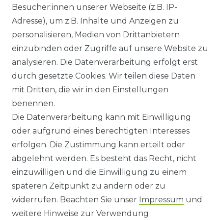
Besucher:innen unserer Webseite (z.B. IP-
GEWERBETREIBENDE?
Adresse), um z.B. Inhalte und Anzeigen zu
HILFE
personalisieren, Medien von Drittanbietern
einzubinden oder Zugriffe auf unsere Website zu
KONTAKT
analysieren. Die Datenverarbeitung erfolgt erst
durch gesetzte Cookies. Wir teilen diese Daten
ANFAHRT
mit Dritten, die wir in den Einstellungen
benennen.
WIDERRUFSRECHT
Die Datenverarbeitung kann mit Einwilligung
oder aufgrund eines berechtigten Interesses
WIDERRUFS­FORMULAR
erfolgen. Die Zustimmung kann erteilt oder
abgelehnt werden. Es besteht das Recht, nicht
HINWEISE ZUR BATTERIEENTSORGUNG
einzuwilligen und die Einwilligung zu einem
späteren Zeitpunkt zu ändern oder zu
IMPRESSUM
widerrufen. Beachten Sie unser
Impressum
und
AGB UND KUNDENINFORMATIONEN
weitere Hinweise zur Verwendung