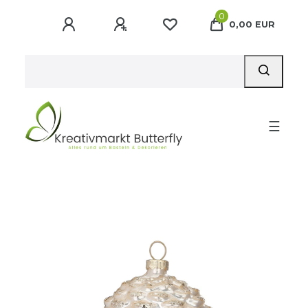
0
0,00 EUR
☰