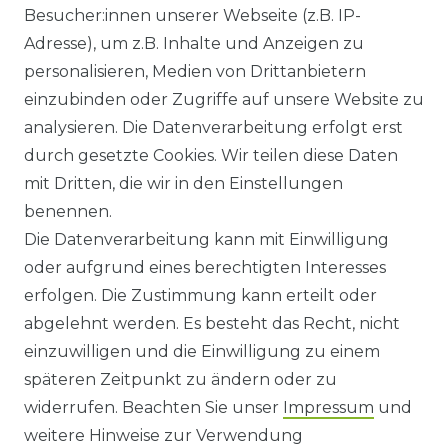
Besucher:innen unserer Webseite (z.B. IP-
GEWERBETREIBENDE?
Adresse), um z.B. Inhalte und Anzeigen zu
HILFE
personalisieren, Medien von Drittanbietern
einzubinden oder Zugriffe auf unsere Website zu
KONTAKT
analysieren. Die Datenverarbeitung erfolgt erst
durch gesetzte Cookies. Wir teilen diese Daten
ANFAHRT
mit Dritten, die wir in den Einstellungen
benennen.
WIDERRUFSRECHT
Die Datenverarbeitung kann mit Einwilligung
oder aufgrund eines berechtigten Interesses
WIDERRUFS­FORMULAR
erfolgen. Die Zustimmung kann erteilt oder
abgelehnt werden. Es besteht das Recht, nicht
HINWEISE ZUR BATTERIEENTSORGUNG
einzuwilligen und die Einwilligung zu einem
späteren Zeitpunkt zu ändern oder zu
IMPRESSUM
widerrufen. Beachten Sie unser
Impressum
und
AGB UND KUNDENINFORMATIONEN
weitere Hinweise zur Verwendung