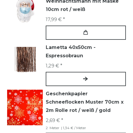
Weihnachtsmann mit Maske
10cm rot / weiß
17,99 € *
Lametta 40x50cm -
Espressobraun
1,29 € *
Geschenkpapier
Schneeflocken Muster 70cm x
2m Rolle rot / weiß / gold
2,69 € *
2
Meter
| 1,34 € / Meter