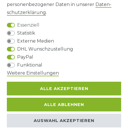
personenbezogener Daten in unserer
Daten­
DATENSCHUTZERKLÄRUNG
schutz­erklärung
.
Essenziell
BARRIEREFREIHEIT
Statistik
Externe Medien
DHL Wunschzustellung
Impressum
Daten­schutz­erklärung
AGB
PayPal
Funktional
Barrierefreiheitserklärung
Widerrufs­recht
Weitere Einstellungen
ALLE AKZEPTIEREN
Kontakt
VERTRAG WIDERRUFEN
ALLE ABLEHNEN
© Copyright 2026 | Alle Rechte
AUSWAHL AKZEPTIEREN
vorbehalten.