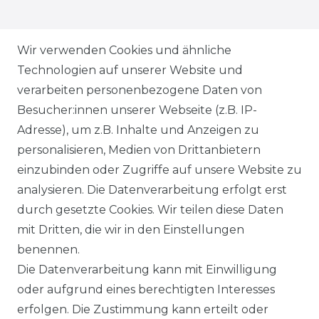
ZAHLUNGSARTEN
Wir verwenden Cookies und ähnliche
Technologien auf unserer Website und
VERSANDARTEN & -KOSTEN
verarbeiten personenbezogene Daten von
Besucher:innen unserer Webseite (z.B. IP-
GEWERBETREIBENDE?
Adresse), um z.B. Inhalte und Anzeigen zu
HILFE
personalisieren, Medien von Drittanbietern
einzubinden oder Zugriffe auf unsere Website zu
KONTAKT
analysieren. Die Datenverarbeitung erfolgt erst
durch gesetzte Cookies. Wir teilen diese Daten
ANFAHRT
mit Dritten, die wir in den Einstellungen
benennen.
WIDERRUFSRECHT
Die Datenverarbeitung kann mit Einwilligung
oder aufgrund eines berechtigten Interesses
WIDERRUFS­FORMULAR
erfolgen. Die Zustimmung kann erteilt oder