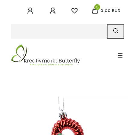
0
0,00 EUR
☰