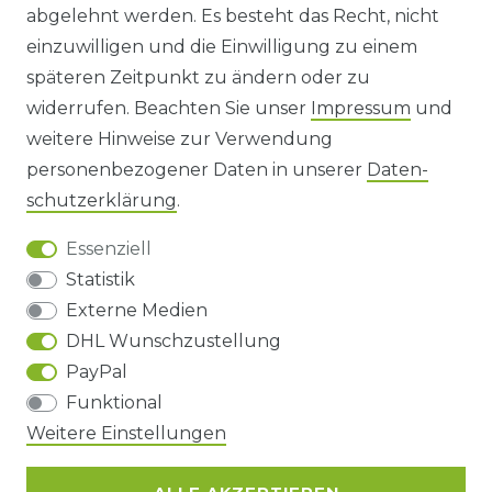
abgelehnt werden. Es besteht das Recht, nicht
HINWEISE ZUR BATTERIEENTSORGUNG
einzuwilligen und die Einwilligung zu einem
späteren Zeitpunkt zu ändern oder zu
IMPRESSUM
widerrufen. Beachten Sie unser
Impressum
und
AGB UND KUNDENINFORMATIONEN
weitere Hinweise zur Verwendung
personenbezogener Daten in unserer
Daten­
DATENSCHUTZERKLÄRUNG
schutz­erklärung
.
Essenziell
BARRIEREFREIHEIT
Statistik
Externe Medien
DHL Wunschzustellung
Impressum
Daten­schutz­erklärung
AGB
PayPal
Funktional
Weitere Einstellungen
Barrierefreiheitserklärung
Widerrufs­recht