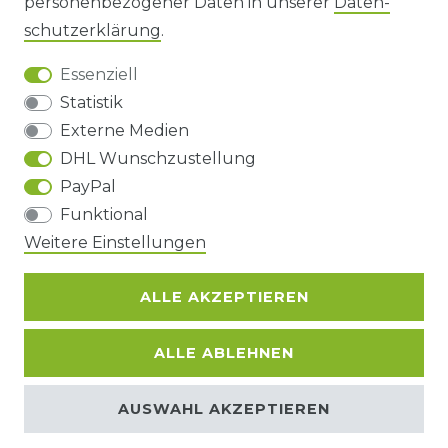
personenbezogener Daten in unserer
Daten­
DATENSCHUTZERKLÄRUNG
schutz­erklärung
.
Essenziell
BARRIEREFREIHEIT
Statistik
Externe Medien
DHL Wunschzustellung
Impressum
Daten­schutz­erklärung
AGB
PayPal
Funktional
Weitere Einstellungen
Barrierefreiheitserklärung
Widerrufs­recht
ALLE AKZEPTIEREN
Kontakt
VERTRAG WIDERRUFEN
ALLE ABLEHNEN
© Copyright 2026 | Alle Rechte
AUSWAHL AKZEPTIEREN
vorbehalten.