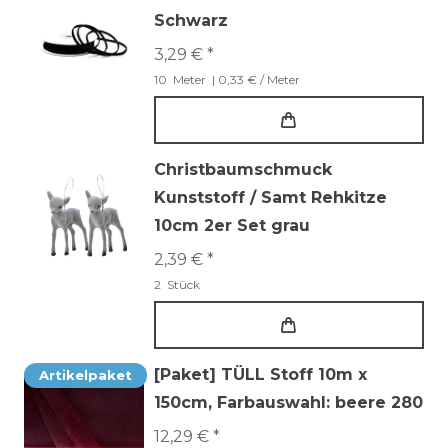
Schwarz
3,29 € *
10
Meter
| 0,33 € / Meter
Christbaumschmuck
Kunststoff / Samt Rehkitze
10cm 2er Set grau
2,39 € *
2
Stück
[Paket] TÜLL Stoff 10m x
Artikelpaket
150cm
, Farbauswahl: beere 280
12,29 € *