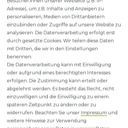
Besucher:innen unserer Webseite (z.B. IP-
GEWERBETREIBENDE?
Adresse), um z.B. Inhalte und Anzeigen zu
HILFE
personalisieren, Medien von Drittanbietern
einzubinden oder Zugriffe auf unsere Website zu
KONTAKT
analysieren. Die Datenverarbeitung erfolgt erst
durch gesetzte Cookies. Wir teilen diese Daten
ANFAHRT
mit Dritten, die wir in den Einstellungen
benennen.
WIDERRUFSRECHT
Die Datenverarbeitung kann mit Einwilligung
oder aufgrund eines berechtigten Interesses
WIDERRUFS­FORMULAR
erfolgen. Die Zustimmung kann erteilt oder
abgelehnt werden. Es besteht das Recht, nicht
HINWEISE ZUR BATTERIEENTSORGUNG
einzuwilligen und die Einwilligung zu einem
späteren Zeitpunkt zu ändern oder zu
IMPRESSUM
widerrufen. Beachten Sie unser
Impressum
und
AGB UND KUNDENINFORMATIONEN
weitere Hinweise zur Verwendung