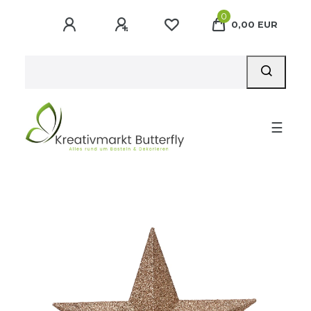
0
0,00 EUR
☰