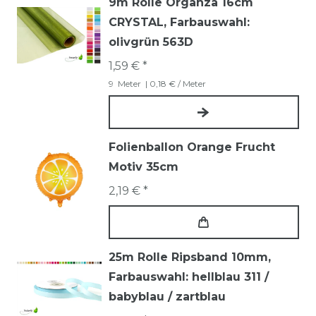
9m Rolle Organza 16cm
CRYSTAL
, Farbauswahl:
olivgrün 563D
1,59 € *
9
Meter
| 0,18 € / Meter
Folienballon Orange Frucht
Motiv 35cm
2,19 € *
25m Rolle Ripsband 10mm
,
Farbauswahl: hellblau 311 /
babyblau / zartblau