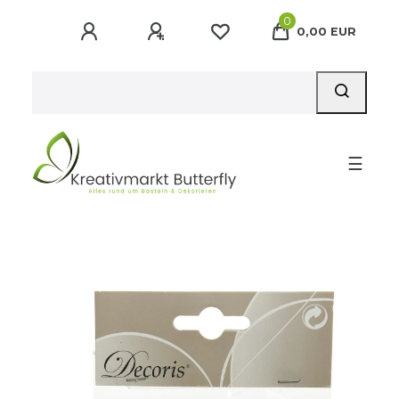
0
0,00 EUR
☰