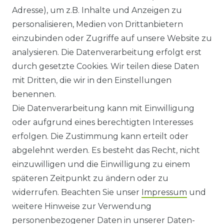
Adresse), um z.B. Inhalte und Anzeigen zu
HILFE
personalisieren, Medien von Drittanbietern
einzubinden oder Zugriffe auf unsere Website zu
KONTAKT
analysieren. Die Datenverarbeitung erfolgt erst
durch gesetzte Cookies. Wir teilen diese Daten
ANFAHRT
mit Dritten, die wir in den Einstellungen
benennen.
WIDERRUFSRECHT
Die Datenverarbeitung kann mit Einwilligung
oder aufgrund eines berechtigten Interesses
WIDERRUFS­FORMULAR
erfolgen. Die Zustimmung kann erteilt oder
abgelehnt werden. Es besteht das Recht, nicht
HINWEISE ZUR BATTERIEENTSORGUNG
einzuwilligen und die Einwilligung zu einem
späteren Zeitpunkt zu ändern oder zu
IMPRESSUM
widerrufen. Beachten Sie unser
Impressum
und
AGB UND KUNDENINFORMATIONEN
weitere Hinweise zur Verwendung
personenbezogener Daten in unserer
Daten­