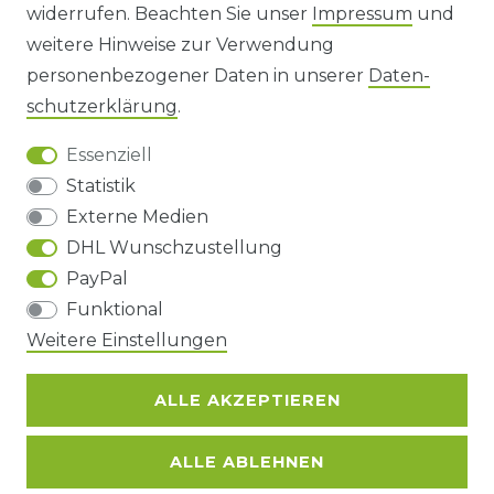
widerrufen. Beachten Sie unser
Impressum
und
AGB UND KUNDENINFORMATIONEN
weitere Hinweise zur Verwendung
personenbezogener Daten in unserer
Daten­
DATENSCHUTZERKLÄRUNG
schutz­erklärung
.
Essenziell
BARRIEREFREIHEIT
Statistik
Externe Medien
DHL Wunschzustellung
Impressum
Daten­schutz­erklärung
AGB
PayPal
Funktional
Weitere Einstellungen
Barrierefreiheitserklärung
Widerrufs­recht
ALLE AKZEPTIEREN
Kontakt
VERTRAG WIDERRUFEN
ALLE ABLEHNEN