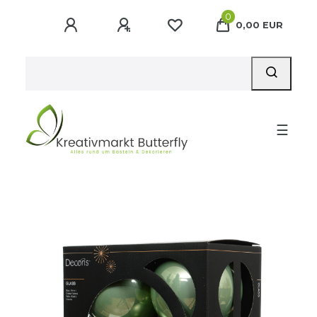
0
0,00 EUR
☰