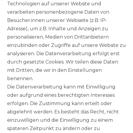
Technologien auf unserer Website und
VERSANDARTEN & -KOSTEN
verarbeiten personenbezogene Daten von
Besucher:innen unserer Webseite (z.B. IP-
GEWERBETREIBENDE?
Adresse), um z.B. Inhalte und Anzeigen zu
HILFE
personalisieren, Medien von Drittanbietern
einzubinden oder Zugriffe auf unsere Website zu
KONTAKT
analysieren. Die Datenverarbeitung erfolgt erst
durch gesetzte Cookies. Wir teilen diese Daten
ANFAHRT
mit Dritten, die wir in den Einstellungen
benennen.
WIDERRUFSRECHT
Die Datenverarbeitung kann mit Einwilligung
oder aufgrund eines berechtigten Interesses
WIDERRUFS­FORMULAR
erfolgen. Die Zustimmung kann erteilt oder
abgelehnt werden. Es besteht das Recht, nicht
HINWEISE ZUR BATTERIEENTSORGUNG
einzuwilligen und die Einwilligung zu einem
späteren Zeitpunkt zu ändern oder zu
IMPRESSUM