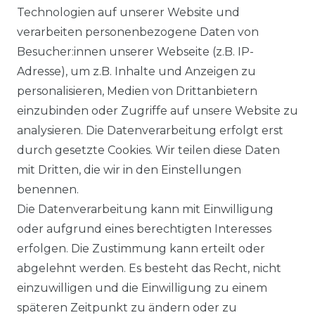
Technologien auf unserer Website und
VERSANDARTEN & -KOSTEN
verarbeiten personenbezogene Daten von
Besucher:innen unserer Webseite (z.B. IP-
GEWERBETREIBENDE?
Adresse), um z.B. Inhalte und Anzeigen zu
HILFE
personalisieren, Medien von Drittanbietern
einzubinden oder Zugriffe auf unsere Website zu
KONTAKT
analysieren. Die Datenverarbeitung erfolgt erst
durch gesetzte Cookies. Wir teilen diese Daten
ANFAHRT
mit Dritten, die wir in den Einstellungen
benennen.
WIDERRUFSRECHT
Die Datenverarbeitung kann mit Einwilligung
oder aufgrund eines berechtigten Interesses
WIDERRUFS­FORMULAR
erfolgen. Die Zustimmung kann erteilt oder
abgelehnt werden. Es besteht das Recht, nicht
HINWEISE ZUR BATTERIEENTSORGUNG
einzuwilligen und die Einwilligung zu einem
späteren Zeitpunkt zu ändern oder zu
IMPRESSUM