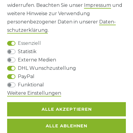
widerrufen. Beachten Sie unser
Impressum
und
AGB UND KUNDENINFORMATIONEN
weitere Hinweise zur Verwendung
personenbezogener Daten in unserer
Daten­
DATENSCHUTZERKLÄRUNG
schutz­erklärung
.
Essenziell
BARRIEREFREIHEIT
Statistik
Externe Medien
DHL Wunschzustellung
Impressum
Daten­schutz­erklärung
AGB
PayPal
Funktional
Barrierefreiheitserklärung
Widerrufs­recht
Weitere Einstellungen
ALLE AKZEPTIEREN
Kontakt
VERTRAG WIDERRUFEN
ALLE ABLEHNEN