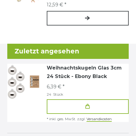
12,59 € *
Zuletzt angesehen
Weihnachtskugeln Glas 3cm
24 Stück - Ebony Black
6,39 € *
24
Stück
*
inkl. ges. MwSt.
zzgl.
Versandkosten