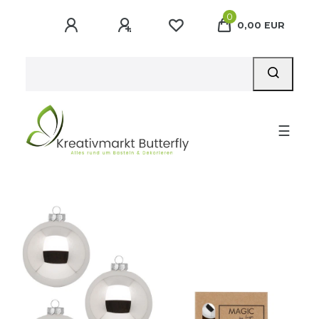
0
0,00 EUR
☰