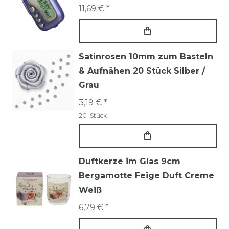
11,69 € *
Satinrosen 10mm zum Basteln
& Aufnähen 20 Stück Silber /
Grau
3,19 € *
20
Stück
Duftkerze im Glas 9cm
Bergamotte Feige Duft Creme
Weiß
6,79 € *