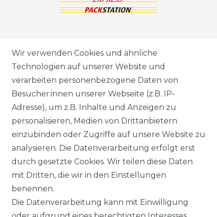
ZAHLUNGSARTEN
Wir verwenden Cookies und ähnliche
Technologien auf unserer Website und
VERSANDARTEN & -KOSTEN
verarbeiten personenbezogene Daten von
Besucher:innen unserer Webseite (z.B. IP-
GEWERBETREIBENDE?
Adresse), um z.B. Inhalte und Anzeigen zu
HILFE
personalisieren, Medien von Drittanbietern
einzubinden oder Zugriffe auf unsere Website zu
KONTAKT
analysieren. Die Datenverarbeitung erfolgt erst
durch gesetzte Cookies. Wir teilen diese Daten
ANFAHRT
mit Dritten, die wir in den Einstellungen
benennen.
WIDERRUFSRECHT
Die Datenverarbeitung kann mit Einwilligung
oder aufgrund eines berechtigten Interesses