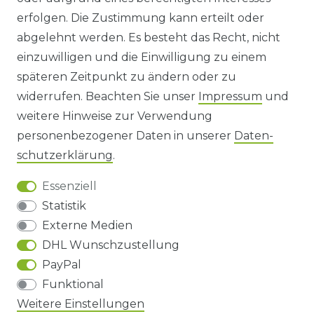
WIDERRUFS­FORMULAR
erfolgen. Die Zustimmung kann erteilt oder
abgelehnt werden. Es besteht das Recht, nicht
HINWEISE ZUR BATTERIEENTSORGUNG
einzuwilligen und die Einwilligung zu einem
späteren Zeitpunkt zu ändern oder zu
IMPRESSUM
widerrufen. Beachten Sie unser
Impressum
und
AGB UND KUNDENINFORMATIONEN
weitere Hinweise zur Verwendung
personenbezogener Daten in unserer
Daten­
DATENSCHUTZERKLÄRUNG
schutz­erklärung
.
Essenziell
BARRIEREFREIHEIT
Statistik
Externe Medien
DHL Wunschzustellung
Impressum
Daten­schutz­erklärung
AGB
PayPal
Funktional
Barrierefreiheitserklärung
Widerrufs­recht
Weitere Einstellungen