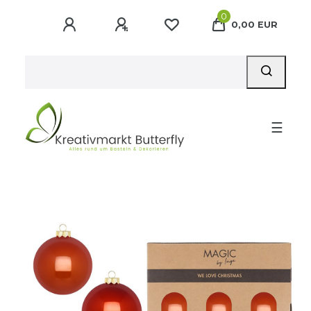
0
0,00 EUR
☰