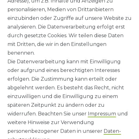
Adresse), um z.B. Inhalte und Anzeigen zu
HILFE
personalisieren, Medien von Drittanbietern
einzubinden oder Zugriffe auf unsere Website zu
KONTAKT
analysieren. Die Datenverarbeitung erfolgt erst
durch gesetzte Cookies. Wir teilen diese Daten
ANFAHRT
mit Dritten, die wir in den Einstellungen
benennen.
WIDERRUFSRECHT
Die Datenverarbeitung kann mit Einwilligung
oder aufgrund eines berechtigten Interesses
WIDERRUFS­FORMULAR
erfolgen. Die Zustimmung kann erteilt oder
abgelehnt werden. Es besteht das Recht, nicht
HINWEISE ZUR BATTERIEENTSORGUNG
einzuwilligen und die Einwilligung zu einem
späteren Zeitpunkt zu ändern oder zu
IMPRESSUM
widerrufen. Beachten Sie unser
Impressum
und
AGB UND KUNDENINFORMATIONEN
weitere Hinweise zur Verwendung
personenbezogener Daten in unserer
Daten­
DATENSCHUTZERKLÄRUNG