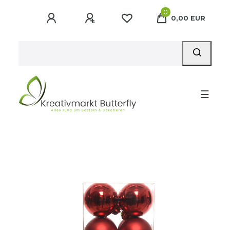
0
0,00 EUR
☰