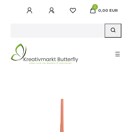
0
0,00 EUR
☰