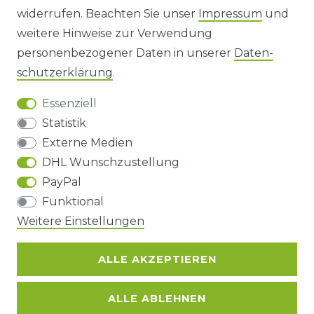
widerrufen. Beachten Sie unser
Impressum
und
AGB UND KUNDENINFORMATIONEN
weitere Hinweise zur Verwendung
personenbezogener Daten in unserer
Daten­
DATENSCHUTZERKLÄRUNG
schutz­erklärung
.
Essenziell
BARRIEREFREIHEIT
Statistik
Externe Medien
DHL Wunschzustellung
Impressum
Daten­schutz­erklärung
AGB
PayPal
Funktional
Weitere Einstellungen
Barrierefreiheitserklärung
Widerrufs­recht
ALLE AKZEPTIEREN
Kontakt
VERTRAG WIDERRUFEN
ALLE ABLEHNEN