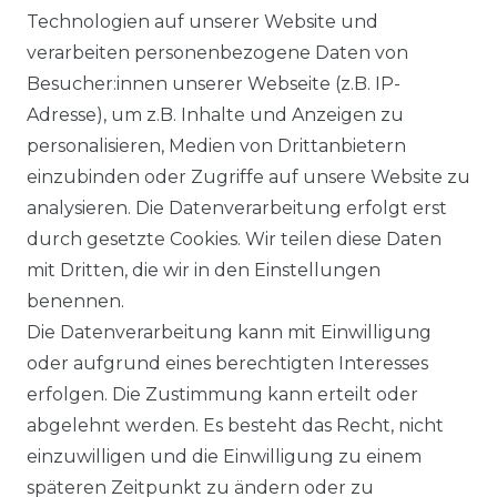
Technologien auf unserer Website und
VERSANDARTEN & -KOSTEN
verarbeiten personenbezogene Daten von
Besucher:innen unserer Webseite (z.B. IP-
GEWERBETREIBENDE?
Adresse), um z.B. Inhalte und Anzeigen zu
HILFE
personalisieren, Medien von Drittanbietern
einzubinden oder Zugriffe auf unsere Website zu
KONTAKT
analysieren. Die Datenverarbeitung erfolgt erst
durch gesetzte Cookies. Wir teilen diese Daten
ANFAHRT
mit Dritten, die wir in den Einstellungen
benennen.
WIDERRUFSRECHT
Die Datenverarbeitung kann mit Einwilligung
oder aufgrund eines berechtigten Interesses
WIDERRUFS­FORMULAR
erfolgen. Die Zustimmung kann erteilt oder
abgelehnt werden. Es besteht das Recht, nicht
HINWEISE ZUR BATTERIEENTSORGUNG
einzuwilligen und die Einwilligung zu einem
späteren Zeitpunkt zu ändern oder zu
IMPRESSUM