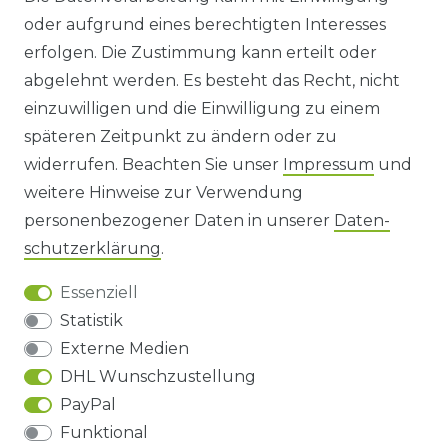
oder aufgrund eines berechtigten Interesses
WIDERRUFS­FORMULAR
erfolgen. Die Zustimmung kann erteilt oder
abgelehnt werden. Es besteht das Recht, nicht
HINWEISE ZUR BATTERIEENTSORGUNG
einzuwilligen und die Einwilligung zu einem
späteren Zeitpunkt zu ändern oder zu
IMPRESSUM
widerrufen. Beachten Sie unser
Impressum
und
AGB UND KUNDENINFORMATIONEN
weitere Hinweise zur Verwendung
personenbezogener Daten in unserer
Daten­
DATENSCHUTZERKLÄRUNG
schutz­erklärung
.
Essenziell
BARRIEREFREIHEIT
Statistik
Externe Medien
DHL Wunschzustellung
Impressum
Daten­schutz­erklärung
AGB
PayPal
Funktional