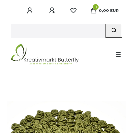
0
0,00 EUR
☰