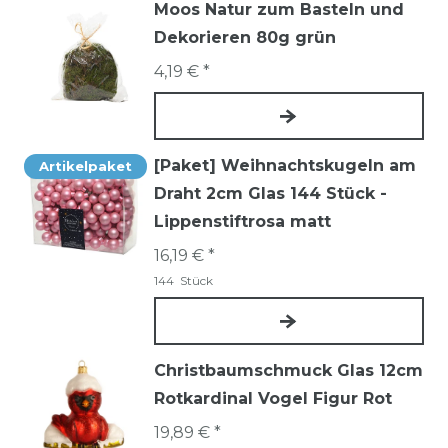
Moos Natur zum Basteln und
Dekorieren 80g grün
4,19 € *
[Paket] Weihnachtskugeln am
Artikelpaket
Draht 2cm Glas 144 Stück -
Lippenstiftrosa matt
16,19 € *
144
Stück
Christbaumschmuck Glas 12cm
Rotkardinal Vogel Figur Rot
19,89 € *