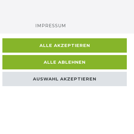
IMPRESSUM
AGB UND KUNDENINFORMATIONEN
ALLE AKZEPTIEREN
DATENSCHUTZERKLÄRUNG
ALLE ABLEHNEN
BARRIEREFREIHEIT
AUSWAHL AKZEPTIEREN
Kontakt
VERTRAG WIDERRUFEN
© Copyright 2026 | Alle Rechte vorbehalten.