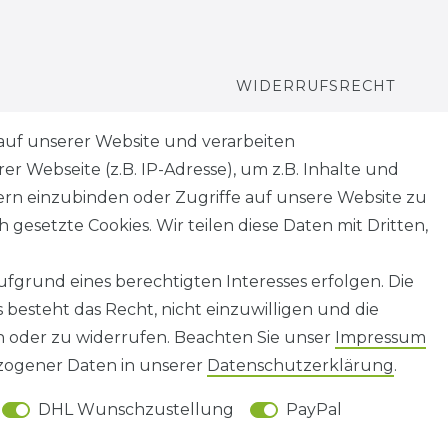
WIDERRUFSRECHT
WIDERRUFS­FORMULAR
auf unserer Website und verarbeiten
 Webseite (z.B. IP-Adresse), um z.B. Inhalte und
HINWEISE ZUR
tern einzubinden oder Zugriffe auf unsere Website zu
BATTERIEENTSORGUNG
 gesetzte Cookies. Wir teilen diese Daten mit Dritten,
fgrund eines berechtigten Interesses erfolgen. Die
besteht das Recht, nicht einzuwilligen und die
n oder zu widerrufen. Beachten Sie unser
Impressum
AGB
Barrierefreiheitserklärung
Widerrufs­recht
ogener Daten in unserer
Daten­schutz­erklärung
.
DHL Wunschzustellung
PayPal