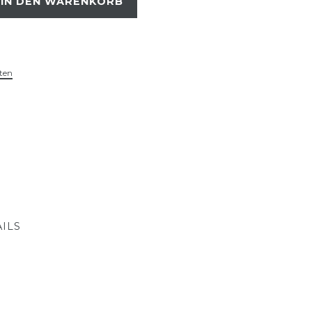
IN DEN WARENKORB
ten
ILS