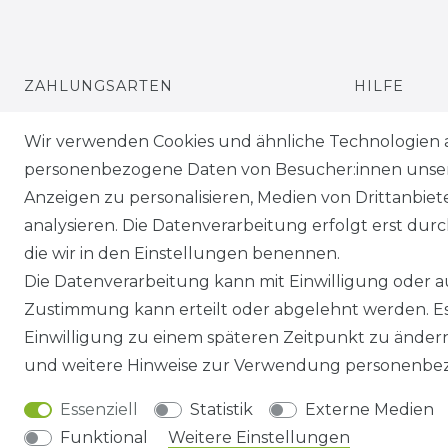
ZAHLUNGSARTEN
HILFE
VERSANDARTEN & -KOSTEN
KONTAKT
Wir verwenden Cookies und ähnliche Technologien 
personenbezogene Daten von Besucher:innen unserer
GEWERBETREIBENDE?
ANFAHRT
Anzeigen zu personalisieren, Medien von Drittanbie
analysieren. Die Datenverarbeitung erfolgt erst durch
die wir in den Einstellungen benennen.
Die Datenverarbeitung kann mit Einwilligung oder au
Zustimmung kann erteilt oder abgelehnt werden. Es 
Einwilligung zu einem späteren Zeitpunkt zu änder
Impressum
Daten­schutz­erklärung
und weitere Hinweise zur Verwendung personenbez
Essenziell
Statistik
Externe Medien
Funktional
Weitere Einstellungen