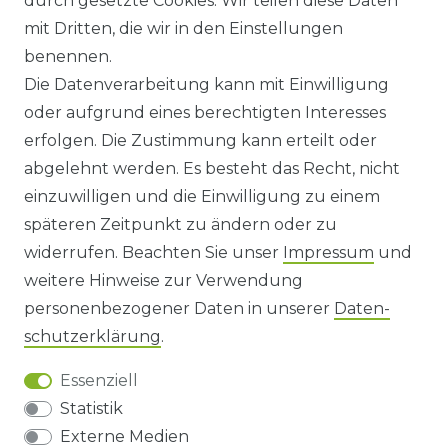
durch gesetzte Cookies. Wir teilen diese Daten
ANFAHRT
mit Dritten, die wir in den Einstellungen
benennen.
WIDERRUFSRECHT
Die Datenverarbeitung kann mit Einwilligung
oder aufgrund eines berechtigten Interesses
WIDERRUFS­FORMULAR
erfolgen. Die Zustimmung kann erteilt oder
abgelehnt werden. Es besteht das Recht, nicht
HINWEISE ZUR BATTERIEENTSORGUNG
einzuwilligen und die Einwilligung zu einem
späteren Zeitpunkt zu ändern oder zu
IMPRESSUM
widerrufen. Beachten Sie unser
Impressum
und
AGB UND KUNDENINFORMATIONEN
weitere Hinweise zur Verwendung
personenbezogener Daten in unserer
Daten­
DATENSCHUTZERKLÄRUNG
schutz­erklärung
.
Essenziell
BARRIEREFREIHEIT
Statistik
Externe Medien