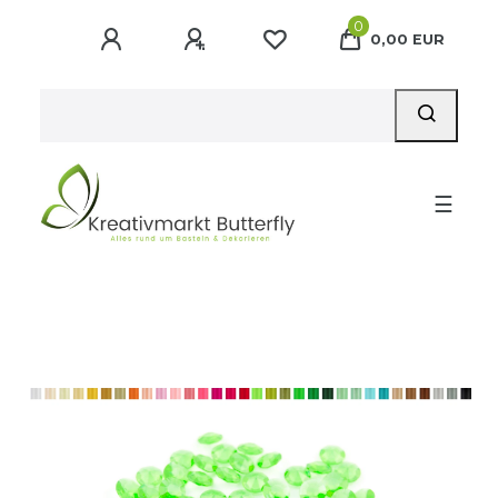
0
0,00 EUR
☰