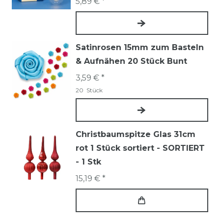
5,89 € *
Satinrosen 15mm zum Basteln
& Aufnähen 20 Stück Bunt
3,59 € *
20
Stück
Christbaumspitze Glas 31cm
rot 1 Stück sortiert - SORTIERT
- 1 Stk
15,19 € *