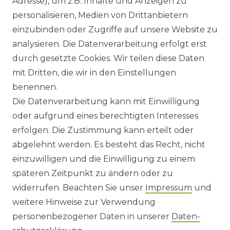
Adresse), um z.B. Inhalte und Anzeigen zu
HILFE
personalisieren, Medien von Drittanbietern
einzubinden oder Zugriffe auf unsere Website zu
KONTAKT
analysieren. Die Datenverarbeitung erfolgt erst
durch gesetzte Cookies. Wir teilen diese Daten
ANFAHRT
mit Dritten, die wir in den Einstellungen
benennen.
WIDERRUFSRECHT
Die Datenverarbeitung kann mit Einwilligung
oder aufgrund eines berechtigten Interesses
WIDERRUFS­FORMULAR
erfolgen. Die Zustimmung kann erteilt oder
abgelehnt werden. Es besteht das Recht, nicht
HINWEISE ZUR BATTERIEENTSORGUNG
einzuwilligen und die Einwilligung zu einem
späteren Zeitpunkt zu ändern oder zu
IMPRESSUM
widerrufen. Beachten Sie unser
Impressum
und
AGB UND KUNDENINFORMATIONEN
weitere Hinweise zur Verwendung
personenbezogener Daten in unserer
Daten­
DATENSCHUTZERKLÄRUNG