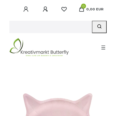
0
0,00 EUR
☰