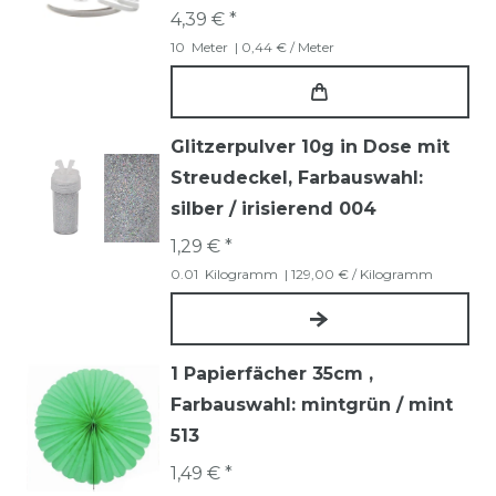
4,39 € *
10
Meter
| 0,44 € / Meter
Glitzerpulver 10g in Dose mit
Streudeckel
, Farbauswahl:
silber / irisierend 004
1,29 € *
0.01
Kilogramm
| 129,00 € / Kilogramm
1 Papierfächer 35cm
,
Farbauswahl: mintgrün / mint
513
1,49 € *