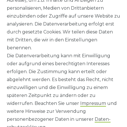
Adresse), um z.B. Inhalte und Anzeigen zu
HILFE
personalisieren, Medien von Drittanbietern
einzubinden oder Zugriffe auf unsere Website zu
KONTAKT
analysieren. Die Datenverarbeitung erfolgt erst
durch gesetzte Cookies. Wir teilen diese Daten
ANFAHRT
mit Dritten, die wir in den Einstellungen
benennen.
WIDERRUFSRECHT
Die Datenverarbeitung kann mit Einwilligung
oder aufgrund eines berechtigten Interesses
WIDERRUFS­FORMULAR
erfolgen. Die Zustimmung kann erteilt oder
abgelehnt werden. Es besteht das Recht, nicht
HINWEISE ZUR BATTERIEENTSORGUNG
einzuwilligen und die Einwilligung zu einem
späteren Zeitpunkt zu ändern oder zu
IMPRESSUM
widerrufen. Beachten Sie unser
Impressum
und
AGB UND KUNDENINFORMATIONEN
weitere Hinweise zur Verwendung
personenbezogener Daten in unserer
Daten­
DATENSCHUTZERKLÄRUNG