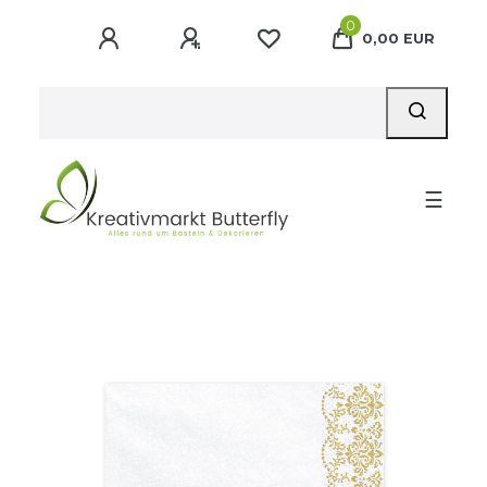
0
0,00 EUR
☰