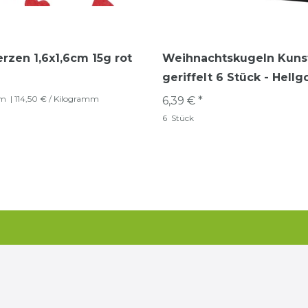
erzen 1,6x1,6cm 15g rot
Weihnachtskugeln Kuns
geriffelt 6 Stück - Hellg
mm
| 114,50 € / Kilogramm
6,39 € *
6
Stück