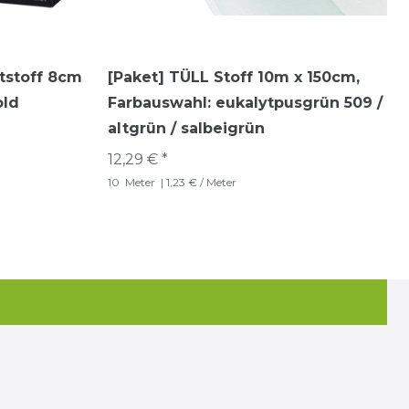
tstoff 8cm
[Paket] TÜLL Stoff 10m x 150cm
,
old
Farbauswahl: eukalytpusgrün 509 /
altgrün / salbeigrün
12,29 € *
10
Meter
| 1,23 € / Meter