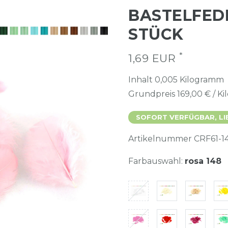
BASTELFEDE
STÜCK
*
1,69 EUR
Inhalt
0,005
Kilogramm
Grundpreis
169,00 € / K
SOFORT VERFÜGBAR, LI
Artikelnummer
CRF61-1
Farbauswahl:
rosa 148