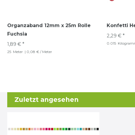
Organzaband 12mm x 25m Rolle
Konfetti H
Fuchsia
2,29 € *
0.015
Kilogra
1,89 € *
25
Meter
| 0,08 € / Meter
Zuletzt angesehen