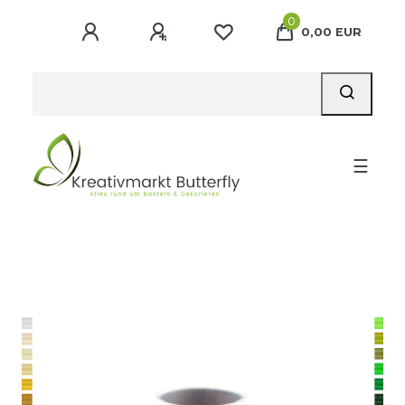
0
0,00 EUR
☰