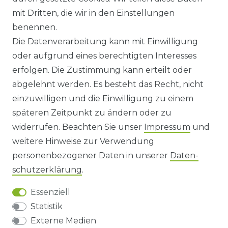
ANFAHRT
mit Dritten, die wir in den Einstellungen
benennen.
WIDERRUFSRECHT
Die Datenverarbeitung kann mit Einwilligung
oder aufgrund eines berechtigten Interesses
WIDERRUFS­FORMULAR
erfolgen. Die Zustimmung kann erteilt oder
abgelehnt werden. Es besteht das Recht, nicht
HINWEISE ZUR BATTERIEENTSORGUNG
einzuwilligen und die Einwilligung zu einem
späteren Zeitpunkt zu ändern oder zu
IMPRESSUM
widerrufen. Beachten Sie unser
Impressum
und
AGB UND KUNDENINFORMATIONEN
weitere Hinweise zur Verwendung
personenbezogener Daten in unserer
Daten­
DATENSCHUTZERKLÄRUNG
schutz­erklärung
.
Essenziell
BARRIEREFREIHEIT
Statistik
Externe Medien