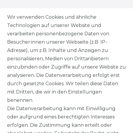
ZAHLUNGSARTEN
Wir verwenden Cookies und ähnliche
Technologien auf unserer Website und
VERSANDARTEN & -KOSTEN
verarbeiten personenbezogene Daten von
Besucher:innen unserer Webseite (z.B. IP-
GEWERBETREIBENDE?
Adresse), um z.B. Inhalte und Anzeigen zu
HILFE
personalisieren, Medien von Drittanbietern
einzubinden oder Zugriffe auf unsere Website zu
KONTAKT
analysieren. Die Datenverarbeitung erfolgt erst
durch gesetzte Cookies. Wir teilen diese Daten
ANFAHRT
mit Dritten, die wir in den Einstellungen
benennen.
WIDERRUFSRECHT
Die Datenverarbeitung kann mit Einwilligung
oder aufgrund eines berechtigten Interesses
WIDERRUFS­FORMULAR
erfolgen. Die Zustimmung kann erteilt oder