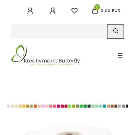
0
0,00 EUR
☰