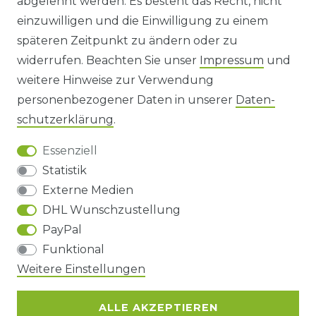
abgelehnt werden. Es besteht das Recht, nicht
HINWEISE ZUR BATTERIEENTSORGUNG
einzuwilligen und die Einwilligung zu einem
späteren Zeitpunkt zu ändern oder zu
IMPRESSUM
widerrufen. Beachten Sie unser
Impressum
und
AGB UND KUNDENINFORMATIONEN
weitere Hinweise zur Verwendung
personenbezogener Daten in unserer
Daten­
DATENSCHUTZERKLÄRUNG
schutz­erklärung
.
Essenziell
BARRIEREFREIHEIT
Statistik
Externe Medien
DHL Wunschzustellung
Impressum
Daten­schutz­erklärung
AGB
PayPal
Funktional
Weitere Einstellungen
Barrierefreiheitserklärung
Widerrufs­recht
ALLE AKZEPTIEREN