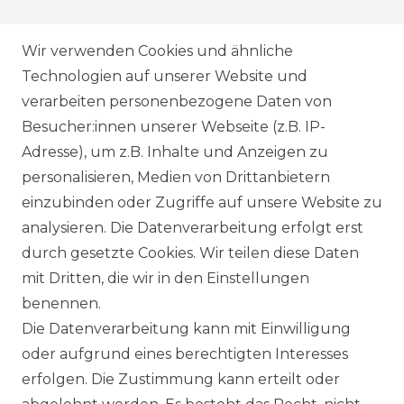
ZAHLUNGSARTEN
Wir verwenden Cookies und ähnliche
Technologien auf unserer Website und
VERSANDARTEN & -KOSTEN
verarbeiten personenbezogene Daten von
Besucher:innen unserer Webseite (z.B. IP-
GEWERBETREIBENDE?
Adresse), um z.B. Inhalte und Anzeigen zu
HILFE
personalisieren, Medien von Drittanbietern
einzubinden oder Zugriffe auf unsere Website zu
KONTAKT
analysieren. Die Datenverarbeitung erfolgt erst
durch gesetzte Cookies. Wir teilen diese Daten
ANFAHRT
mit Dritten, die wir in den Einstellungen
benennen.
WIDERRUFSRECHT
Die Datenverarbeitung kann mit Einwilligung
oder aufgrund eines berechtigten Interesses
WIDERRUFS­FORMULAR
erfolgen. Die Zustimmung kann erteilt oder