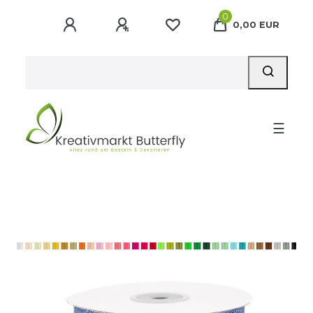
0
0,00 EUR
☰