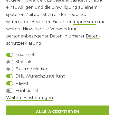
abgelehnt werden. Es besteht das Recht, nicht
HINWEISE ZUR BATTERIEENTSORGUNG
einzuwilligen und die Einwilligung zu einem
späteren Zeitpunkt zu ändern oder zu
IMPRESSUM
widerrufen. Beachten Sie unser
Impressum
und
AGB UND KUNDENINFORMATIONEN
weitere Hinweise zur Verwendung
personenbezogener Daten in unserer
Daten­
DATENSCHUTZERKLÄRUNG
schutz­erklärung
.
Essenziell
BARRIEREFREIHEIT
Statistik
Externe Medien
DHL Wunschzustellung
Impressum
Daten­schutz­erklärung
AGB
PayPal
Funktional
Barrierefreiheitserklärung
Widerrufs­recht
Weitere Einstellungen
ALLE AKZEPTIEREN