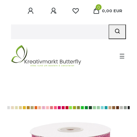
0
0,00 EUR
☰