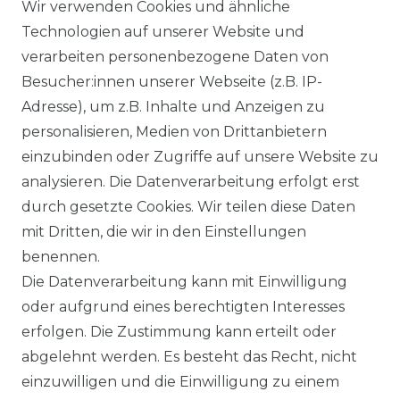
Wir verwenden Cookies und ähnliche
Technologien auf unserer Website und
VERSANDARTEN & -KOSTEN
verarbeiten personenbezogene Daten von
Besucher:innen unserer Webseite (z.B. IP-
GEWERBETREIBENDE?
Adresse), um z.B. Inhalte und Anzeigen zu
HILFE
personalisieren, Medien von Drittanbietern
einzubinden oder Zugriffe auf unsere Website zu
KONTAKT
analysieren. Die Datenverarbeitung erfolgt erst
durch gesetzte Cookies. Wir teilen diese Daten
ANFAHRT
mit Dritten, die wir in den Einstellungen
benennen.
WIDERRUFSRECHT
Die Datenverarbeitung kann mit Einwilligung
oder aufgrund eines berechtigten Interesses
WIDERRUFS­FORMULAR
erfolgen. Die Zustimmung kann erteilt oder
abgelehnt werden. Es besteht das Recht, nicht
HINWEISE ZUR BATTERIEENTSORGUNG
einzuwilligen und die Einwilligung zu einem