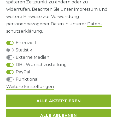
späteren Zeitpunkt zu ändern oder zu
IMPRESSUM
widerrufen. Beachten Sie unser
Impressum
und
AGB UND KUNDENINFORMATIONEN
weitere Hinweise zur Verwendung
personenbezogener Daten in unserer
Daten­
DATENSCHUTZERKLÄRUNG
schutz­erklärung
.
Essenziell
BARRIEREFREIHEIT
Statistik
Externe Medien
DHL Wunschzustellung
Impressum
Daten­schutz­erklärung
AGB
PayPal
Funktional
Barrierefreiheitserklärung
Widerrufs­recht
Weitere Einstellungen
ALLE AKZEPTIEREN
Kontakt
VERTRAG WIDERRUFEN
ALLE ABLEHNEN