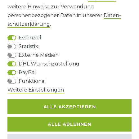
AGB UND KUNDENINFORMATIONEN
weitere Hinweise zur Verwendung
personenbezogener Daten in unserer
Daten­
DATENSCHUTZERKLÄRUNG
schutz­erklärung
.
Essenziell
BARRIEREFREIHEIT
Statistik
Externe Medien
DHL Wunschzustellung
Impressum
Daten­schutz­erklärung
AGB
PayPal
Funktional
Weitere Einstellungen
Barrierefreiheitserklärung
Widerrufs­recht
ALLE AKZEPTIEREN
Kontakt
VERTRAG WIDERRUFEN
ALLE ABLEHNEN
© Copyright 2026 | Alle Rechte