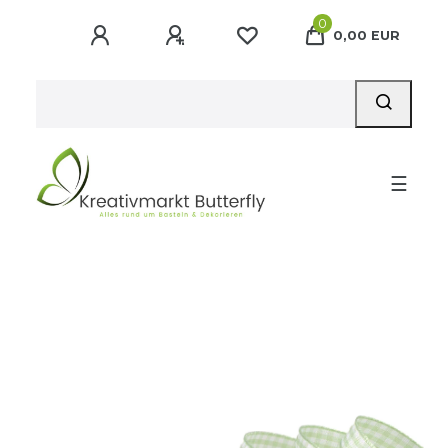
0
0,00 EUR
☰