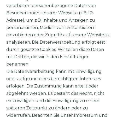
verarbeiten personenbezogene Daten von
Besucher:innen unserer Webseite (z.B. IP-
GEWERBETREIBENDE?
Adresse), um z.B. Inhalte und Anzeigen zu
HILFE
personalisieren, Medien von Drittanbietern
einzubinden oder Zugriffe auf unsere Website zu
KONTAKT
analysieren. Die Datenverarbeitung erfolgt erst
durch gesetzte Cookies. Wir teilen diese Daten
ANFAHRT
mit Dritten, die wir in den Einstellungen
benennen.
WIDERRUFSRECHT
Die Datenverarbeitung kann mit Einwilligung
oder aufgrund eines berechtigten Interesses
WIDERRUFS­FORMULAR
erfolgen. Die Zustimmung kann erteilt oder
abgelehnt werden. Es besteht das Recht, nicht
HINWEISE ZUR BATTERIEENTSORGUNG
einzuwilligen und die Einwilligung zu einem
späteren Zeitpunkt zu ändern oder zu
IMPRESSUM
widerrufen. Beachten Sie unser
Impressum
und