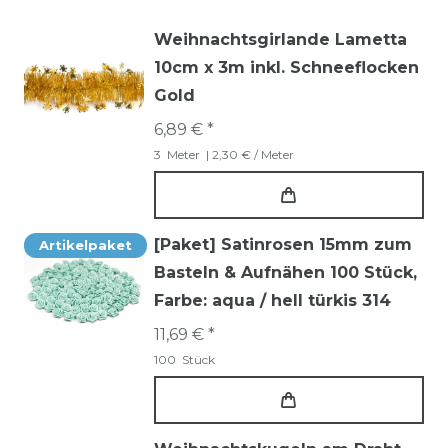
Weihnachtsgirlande Lametta
10cm x 3m inkl. Schneeflocken
Gold
6,89 € *
3
Meter
| 2,30 € / Meter
[Paket] Satinrosen 15mm zum
Artikelpaket
Basteln & Aufnähen 100 Stück
,
Farbe: aqua / hell türkis 314
11,69 € *
100
Stück