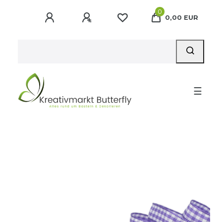
0
0,00 EUR
☰