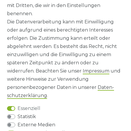
ANFAHRT
mit Dritten, die wir in den Einstellungen
benennen.
WIDERRUFSRECHT
Die Datenverarbeitung kann mit Einwilligung
oder aufgrund eines berechtigten Interesses
WIDERRUFS­FORMULAR
erfolgen. Die Zustimmung kann erteilt oder
abgelehnt werden. Es besteht das Recht, nicht
HINWEISE ZUR BATTERIEENTSORGUNG
einzuwilligen und die Einwilligung zu einem
späteren Zeitpunkt zu ändern oder zu
IMPRESSUM
widerrufen. Beachten Sie unser
Impressum
und
AGB UND KUNDENINFORMATIONEN
weitere Hinweise zur Verwendung
personenbezogener Daten in unserer
Daten­
DATENSCHUTZERKLÄRUNG
schutz­erklärung
.
Essenziell
BARRIEREFREIHEIT
Statistik
Externe Medien