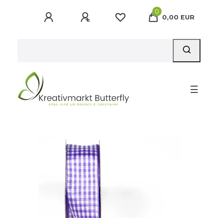
0
0,00 EUR
☰