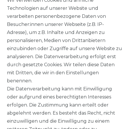
Wir verwenden Cookies und ähnliche
Technologien auf unserer Website und
VERSANDARTEN & -KOSTEN
verarbeiten personenbezogene Daten von
Besucher:innen unserer Webseite (z.B. IP-
GEWERBETREIBENDE?
Adresse), um z.B. Inhalte und Anzeigen zu
HILFE
personalisieren, Medien von Drittanbietern
einzubinden oder Zugriffe auf unsere Website zu
KONTAKT
analysieren. Die Datenverarbeitung erfolgt erst
durch gesetzte Cookies. Wir teilen diese Daten
ANFAHRT
mit Dritten, die wir in den Einstellungen
benennen.
WIDERRUFSRECHT
Die Datenverarbeitung kann mit Einwilligung
oder aufgrund eines berechtigten Interesses
WIDERRUFS­FORMULAR
erfolgen. Die Zustimmung kann erteilt oder
abgelehnt werden. Es besteht das Recht, nicht
HINWEISE ZUR BATTERIEENTSORGUNG
einzuwilligen und die Einwilligung zu einem