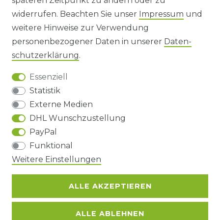
späteren Zeitpunkt zu ändern oder zu
IMPRESSUM
widerrufen. Beachten Sie unser
Impressum
und
AGB UND KUNDENINFORMATIONEN
weitere Hinweise zur Verwendung
personenbezogener Daten in unserer
Daten­
DATENSCHUTZERKLÄRUNG
schutz­erklärung
.
Essenziell
BARRIEREFREIHEIT
Statistik
Externe Medien
DHL Wunschzustellung
Impressum
Daten­schutz­erklärung
AGB
PayPal
Funktional
Weitere Einstellungen
Barrierefreiheitserklärung
Widerrufs­recht
ALLE AKZEPTIEREN
Kontakt
VERTRAG WIDERRUFEN
ALLE ABLEHNEN