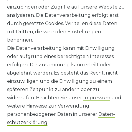
einzubinden oder Zugriffe auf unsere Website zu
KONTAKT
analysieren. Die Datenverarbeitung erfolgt erst
durch gesetzte Cookies. Wir teilen diese Daten
ANFAHRT
mit Dritten, die wir in den Einstellungen
benennen.
WIDERRUFSRECHT
Die Datenverarbeitung kann mit Einwilligung
oder aufgrund eines berechtigten Interesses
WIDERRUFS­FORMULAR
erfolgen. Die Zustimmung kann erteilt oder
abgelehnt werden. Es besteht das Recht, nicht
HINWEISE ZUR BATTERIEENTSORGUNG
einzuwilligen und die Einwilligung zu einem
späteren Zeitpunkt zu ändern oder zu
IMPRESSUM
widerrufen. Beachten Sie unser
Impressum
und
AGB UND KUNDENINFORMATIONEN
weitere Hinweise zur Verwendung
personenbezogener Daten in unserer
Daten­
DATENSCHUTZERKLÄRUNG
schutz­erklärung
.