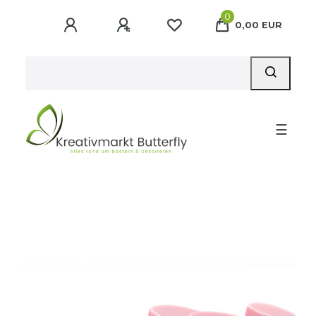
0
0,00 EUR
☰