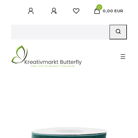
0
0,00 EUR
☰