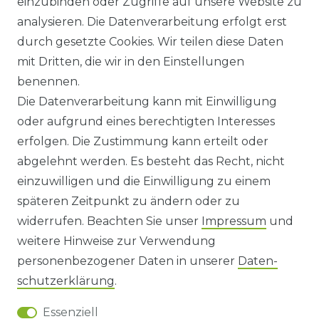
einzubinden oder Zugriffe auf unsere Website zu
KONTAKT
analysieren. Die Datenverarbeitung erfolgt erst
durch gesetzte Cookies. Wir teilen diese Daten
ANFAHRT
mit Dritten, die wir in den Einstellungen
benennen.
WIDERRUFSRECHT
Die Datenverarbeitung kann mit Einwilligung
oder aufgrund eines berechtigten Interesses
WIDERRUFS­FORMULAR
erfolgen. Die Zustimmung kann erteilt oder
abgelehnt werden. Es besteht das Recht, nicht
HINWEISE ZUR BATTERIEENTSORGUNG
einzuwilligen und die Einwilligung zu einem
späteren Zeitpunkt zu ändern oder zu
IMPRESSUM
widerrufen. Beachten Sie unser
Impressum
und
AGB UND KUNDENINFORMATIONEN
weitere Hinweise zur Verwendung
personenbezogener Daten in unserer
Daten­
DATENSCHUTZERKLÄRUNG
schutz­erklärung
.
Essenziell
BARRIEREFREIHEIT