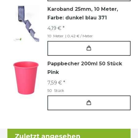
Karoband 25mm, 10 Meter
,
Farbe: dunkel blau 371
4,19 € *
10
Meter
| 0,42 € / Meter
Pappbecher 200ml 50 Stück
Pink
7,59 € *
50
Stück
Zuletzt angesehen