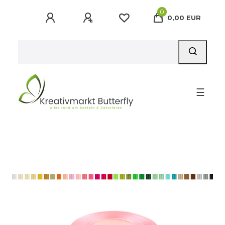
0
0,00 EUR
☰