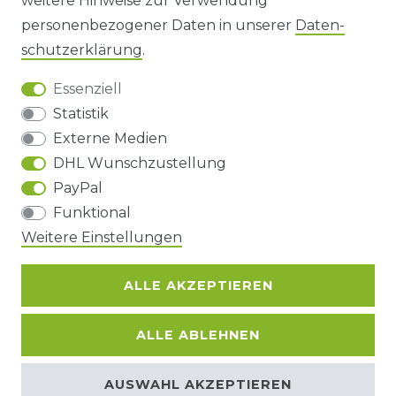
weitere Hinweise zur Verwendung
personenbezogener Daten in unserer
Daten­
DATENSCHUTZERKLÄRUNG
schutz­erklärung
.
Essenziell
BARRIEREFREIHEIT
Statistik
Externe Medien
DHL Wunschzustellung
Impressum
Daten­schutz­erklärung
AGB
PayPal
Funktional
Barrierefreiheitserklärung
Widerrufs­recht
Weitere Einstellungen
ALLE AKZEPTIEREN
Kontakt
VERTRAG WIDERRUFEN
ALLE ABLEHNEN
© Copyright 2026 | Alle Rechte
AUSWAHL AKZEPTIEREN
vorbehalten.