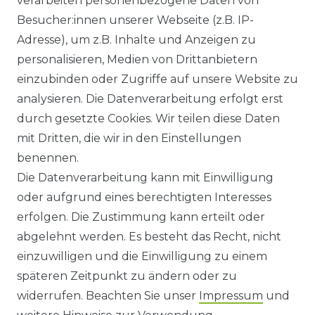
verarbeiten personenbezogene Daten von
Besucher:innen unserer Webseite (z.B. IP-
GEWERBETREIBENDE?
Adresse), um z.B. Inhalte und Anzeigen zu
HILFE
personalisieren, Medien von Drittanbietern
einzubinden oder Zugriffe auf unsere Website zu
KONTAKT
analysieren. Die Datenverarbeitung erfolgt erst
durch gesetzte Cookies. Wir teilen diese Daten
ANFAHRT
mit Dritten, die wir in den Einstellungen
benennen.
WIDERRUFSRECHT
Die Datenverarbeitung kann mit Einwilligung
oder aufgrund eines berechtigten Interesses
WIDERRUFS­FORMULAR
erfolgen. Die Zustimmung kann erteilt oder
abgelehnt werden. Es besteht das Recht, nicht
HINWEISE ZUR BATTERIEENTSORGUNG
einzuwilligen und die Einwilligung zu einem
späteren Zeitpunkt zu ändern oder zu
IMPRESSUM
widerrufen. Beachten Sie unser
Impressum
und
AGB UND KUNDENINFORMATIONEN