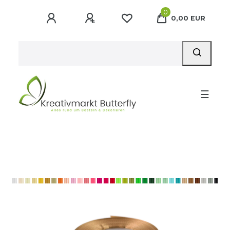
0
0,00 EUR
☰