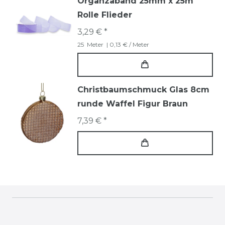
Organzaband 25mm x 25m
Rolle Flieder
3,29 € *
25
Meter
| 0,13 € / Meter
Christbaumschmuck Glas 8cm
runde Waffel Figur Braun
7,39 € *