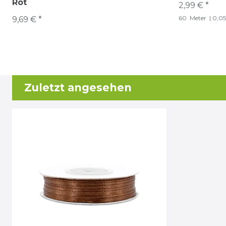
Rot
2,99 € *
60
Meter
| 0,05
9,69 € *
Zuletzt angesehen