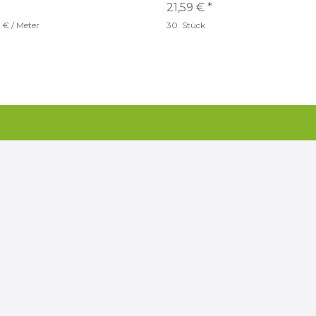
21,59 € *
 € / Meter
30
Stück