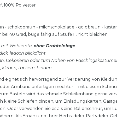
toff, 100% Polyester
aun - schokobraun - milchschokolade - goldbraun - kasta
 bei 40 Grad, bügelfähig auf Stufe II, nicht bleichen
d, mit Webkante,
ohne Drahteinlage
dick, jedoch blickdicht
eln, Dekorieren oder zum Nähen von Faschingskostüme
n, kleben, tackern, binden
nd eignet sich hervorragend zur Verzierung von Kleidun
e oder Armband anfertigen möchten - mit diesem Schmu
ch zum Basteln wird das schmale Schleifenband gerne v
ch kleine Schleifen binden, um Einladungskarten, Gast
en. Oder verwenden Sie es als eine Ballonschnur, um Lu
önern. Als Ergänzung Ihrer Herbstdeko, Partydeko, Ge