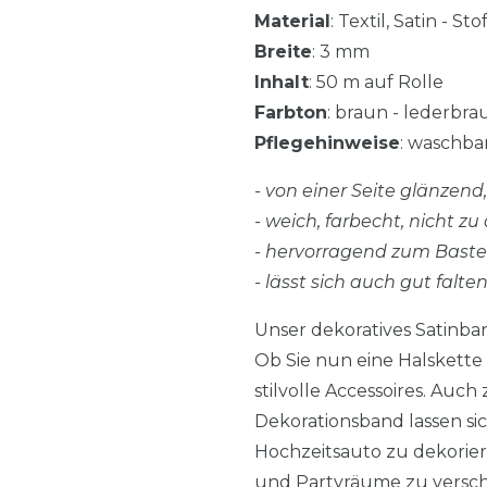
Material
: Textil, Satin - S
Breite
: 3 mm
Inhalt
: 50 m auf Rolle
Farbton
: braun - lederbr
Pflegehinweise
: waschbar
- von einer Seite glänzen
- weich, farbecht, nicht zu 
- hervorragend zum Bast
- lässt sich auch gut falte
Unser dekoratives Satinba
Ob Sie nun eine Halskett
stilvolle Accessoires. Au
Dekorationsband lassen si
Hochzeitsauto zu dekorier
und Partyräume zu versch