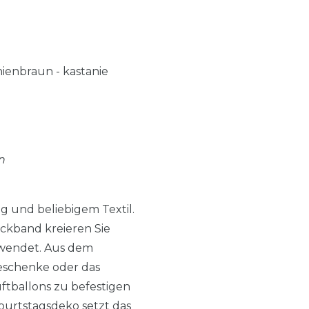
nienbraun - kastanie
n
g und beliebigem Textil.
ckband kreieren Sie
erwendet. Aus dem
geschenke oder das
ftballons zu befestigen
burtstagsdeko setzt das