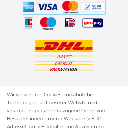
ZAHLUNGSARTEN
Wir verwenden Cookies und ähnliche
Technologien auf unserer Website und
VERSANDARTEN & -KOSTEN
verarbeiten personenbezogene Daten von
Besucher:innen unserer Webseite (z.B. IP-
GEWERBETREIBENDE?
Adresse), um z.B. Inhalte und Anzeigen zu