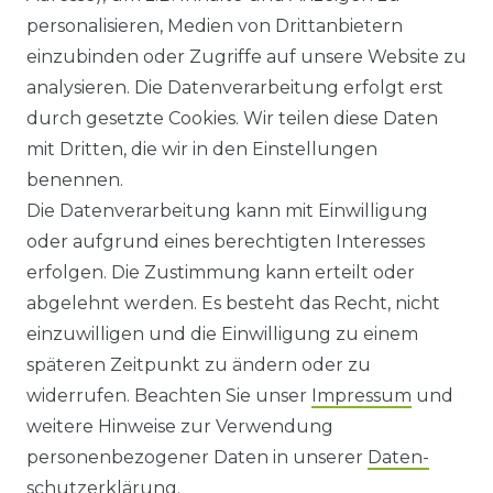
HILFE
personalisieren, Medien von Drittanbietern
einzubinden oder Zugriffe auf unsere Website zu
KONTAKT
analysieren. Die Datenverarbeitung erfolgt erst
durch gesetzte Cookies. Wir teilen diese Daten
ANFAHRT
mit Dritten, die wir in den Einstellungen
benennen.
WIDERRUFSRECHT
Die Datenverarbeitung kann mit Einwilligung
oder aufgrund eines berechtigten Interesses
WIDERRUFS­FORMULAR
erfolgen. Die Zustimmung kann erteilt oder
abgelehnt werden. Es besteht das Recht, nicht
HINWEISE ZUR BATTERIEENTSORGUNG
einzuwilligen und die Einwilligung zu einem
späteren Zeitpunkt zu ändern oder zu
IMPRESSUM
widerrufen. Beachten Sie unser
Impressum
und
AGB UND KUNDENINFORMATIONEN
weitere Hinweise zur Verwendung
personenbezogener Daten in unserer
Daten­
DATENSCHUTZERKLÄRUNG
schutz­erklärung
.