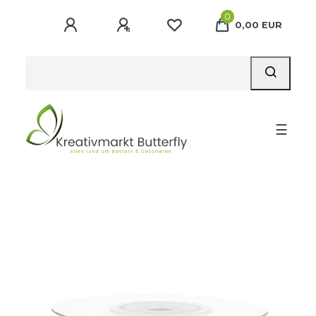
0
0,00 EUR
☰