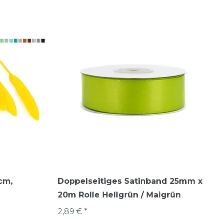
5cm
,
Doppelseitiges Satinband 25mm x
20m Rolle Hellgrün / Maigrün
2,89 € *