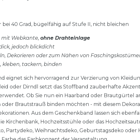
 bei 40 Grad, bügelfähig auf Stufe II, nicht bleichen
d, mit Webkante,
ohne Drahteinlage
dick, jedoch blickdicht
eln, Dekorieren oder zum Nähen von Faschingskostüme
n, kleben, tackern, binden
nd eignet sich hervorragend zur Verzierung von Kleidun
 Kleid oder Dirndl setzt das Stoffband zauberhafte Akze
erwendet. Ob Sie nun ein Haarband oder Brautgürtel an
der Brautstrauß binden möchten - mit diesem Dekorat
 Dekorationen. Aus dem Geschenkband lassen sich ebenfal
ie Kirchenbank, Hochzeitsstühle oder das Hochzeitsauto
o, Partydeko, Weihnachtsdeko, Geburtstagsdeko oder 
 Farbe das Farbkonzept der Veranstaltung.