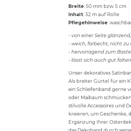
Breite
: 50 mm bzw. 5 cm
Inhalt
: 32 m auf Rolle
Pflegehinweise
: waschbar
- von einer Seite glänzen
- weich, farbecht, nicht zu 
- hervorragend zum Bast
- lässt sich auch gut falte
Unser dekoratives Satinba
Als breiter Gürtel für ein
ein Schleifenband gerne v
oder Maibaum schmücken o
stilvolle Accessoires und
kreieren, um Geschenke, d
Ergänzung Ihrer Osterdek
das Dekoband durch seine