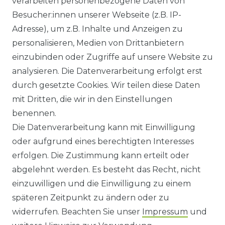
verarbeiten personenbezogene Daten von
Besucher:innen unserer Webseite (z.B. IP-
GEWERBETREIBENDE?
Adresse), um z.B. Inhalte und Anzeigen zu
HILFE
personalisieren, Medien von Drittanbietern
einzubinden oder Zugriffe auf unsere Website zu
KONTAKT
analysieren. Die Datenverarbeitung erfolgt erst
durch gesetzte Cookies. Wir teilen diese Daten
ANFAHRT
mit Dritten, die wir in den Einstellungen
benennen.
WIDERRUFSRECHT
Die Datenverarbeitung kann mit Einwilligung
oder aufgrund eines berechtigten Interesses
WIDERRUFS­FORMULAR
erfolgen. Die Zustimmung kann erteilt oder
abgelehnt werden. Es besteht das Recht, nicht
HINWEISE ZUR BATTERIEENTSORGUNG
einzuwilligen und die Einwilligung zu einem
späteren Zeitpunkt zu ändern oder zu
IMPRESSUM
widerrufen. Beachten Sie unser
Impressum
und
AGB UND KUNDENINFORMATIONEN