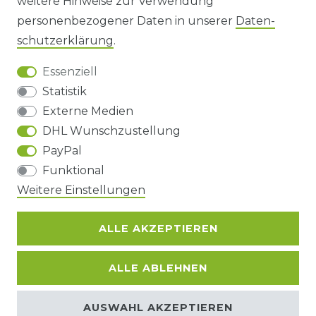
weitere Hinweise zur Verwendung
personenbezogener Daten in unserer
Daten­
DATENSCHUTZERKLÄRUNG
schutz­erklärung
.
Essenziell
BARRIEREFREIHEIT
Statistik
Externe Medien
DHL Wunschzustellung
Impressum
Daten­schutz­erklärung
AGB
PayPal
Funktional
Barrierefreiheitserklärung
Widerrufs­recht
Weitere Einstellungen
ALLE AKZEPTIEREN
Kontakt
VERTRAG WIDERRUFEN
ALLE ABLEHNEN
© Copyright 2026 | Alle Rechte
AUSWAHL AKZEPTIEREN
vorbehalten.