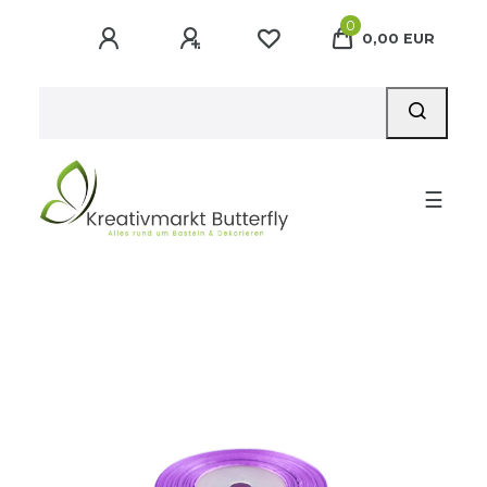
0
0,00 EUR
☰