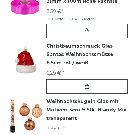
31mm x 100m Rolle Fuchsia
3,59 € *
100
Meter
| 0,04 € / Meter
Christbaumschmuck Glas
Santas Weihnachtsmütze
8.5cm rot / weiß
6,29 € *
Weihnachtskugeln Glas mit
Motiven 3cm 9 Stk. Brandy Mix
transparent
3,89 € *